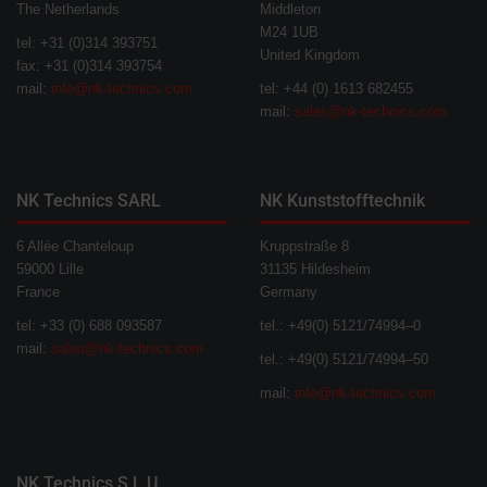
The Netherlands
Middleton
M24 1UB
tel: +31 (0)314 393751
United Kingdom
fax: +31 (0)314 393754
mail:
info@nk-technics.com
tel: +44 (0) 1613 682455
mail:
sales@nk-technics.com
NK Technics SARL
NK Kunststofftechnik
6 Allée Chanteloup
Kruppstraße 8
59000 Lille
31135 Hildesheim
France
Germany
tel: +33 (0) 688 093587
tel.: +49(0) 5121/74994–0
mail:
sales@nk-technics.com
tel.: +49(0) 5121/74994–50
mail:
info@nk-technics.com
NK Technics S.L.U.