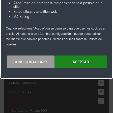
Asegúrese de obtener la mejor experiencia posible en el
sitio
+
Correas Dentadas De Poliuretano
Estadísticas y analítica web
Márketing
+
Correas Dentadas De Neopreno
+
Cuando selecciona "Acepto", da su permiso para que usemos cookies en
Correas Dentadas Grado Industria Alimentaria
el sitio. Al hacer clic en «Cambiar configuración», puede personalizar
Correas Dentadas De Breco
fácilmente qué cookies podemos utilizar. Leer más sobre la Política de
cookies
+
Recubrimientos
Empujadores
CONFIGURACIONES
ACEPTAR
Trabajos Especiales
Easy Drive
+
Poleas Dentadas
+
Componentes
-
Bandas De Mallas
Bandas de Mallas 500