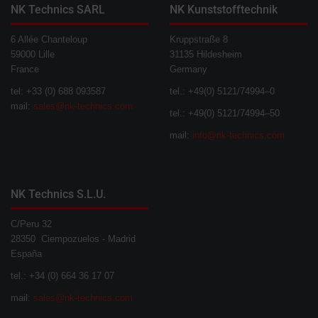
NK Technics SARL
NK Kunststofftechnik
6 Allée Chanteloup
Kruppstraße 8
59000 Lille
31135 Hildesheim
France
Germany
tel: +33 (0) 688 093587
tel.: +49(0) 5121/74994–0
mail:
sales@nk-technics.com
tel.: +49(0) 5121/74994–50
mail:
info@nk-technics.com
NK Technics S.L.U.
C/Peru 32
28350 Ciempozuelos - Madrid
España
tel.: +34 (0) 664 36 17 07
mail:
sales@nk-technics.com