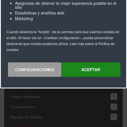
Asegúrese de obtener la mejor experiencia posible en el
sitio
Estadísticas y analítica web
+
Correas Dentadas De Poliuretano
Márketing
+
Correas Dentadas De Neopreno
Cuando selecciona "Acepto", da su permiso para que usemos cookies en
+
Correas Dentadas Grado Industria Alimentaria
el sitio. Al hacer clic en «Cambiar configuración», puede personalizar
fácilmente qué cookies podemos utilizar. Leer más sobre la Política de
Correas Dentadas De Breco
cookies
+
Recubrimientos
Empujadores
CONFIGURACIONES
ACEPTAR
Trabajos Especiales
Easy Drive
+
Poleas Dentadas
+
Componentes
+
Bandas De Mallas