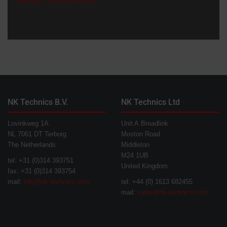
Bandas Transportadoras
NK Technics B.V.
NK Technics Ltd
Lovinkweg 1A
Unit A Broadlink
NL 7061 DT Terborg
Moston Road
The Netherlands
Middleton
M24 1UB
tel: +31 (0)314 393751
United Kingdom
fax: +31 (0)314 393754
mail:
info@nk-technics.com
tel: +44 (0) 1613 682455
mail:
sales@nk-technics.com