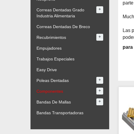
parte
+
Correas Dentadas Grado
Industria Alimentaria
Mucha
Correas Dentadas De Breco
Las p
+
podem
Recubrimientos
para
Empujadores
Trabajos Especiales
Easy Drive
+
Poleas Dentadas
+
Componentes
+
Bandas De Mallas
Bandas Transportadoras