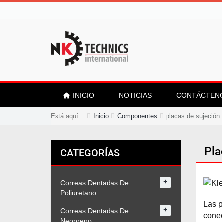
INICIO
NOTICIAS
CONTÁCTEN
Está aquí:
Inicio
Componentes
placas de sujeción
Pla
CATEGORÍAS
+
Correas Dentadas De
Poliuretano
Las p
+
Correas Dentadas De
conec
Neopreno