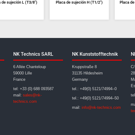
 de sujeción L (T3/8")
Placa de sujeción H (T1/2")
Placa de
NK Technics SARL
NK Kunststofftechnik
N
6 Allée Chanteloup
Kruppstraße 8
C/
59000 Lille
31135 Hildesheim
28
France
Germany
Ma
E
tel: +33 (0) 688 093587
tel.: +49(0) 5121/74994–0
mail:
sales@nk-
te
tel.: +49(0) 5121/74994–50
technics.com
ma
mail:
info@nk-technics.com
te