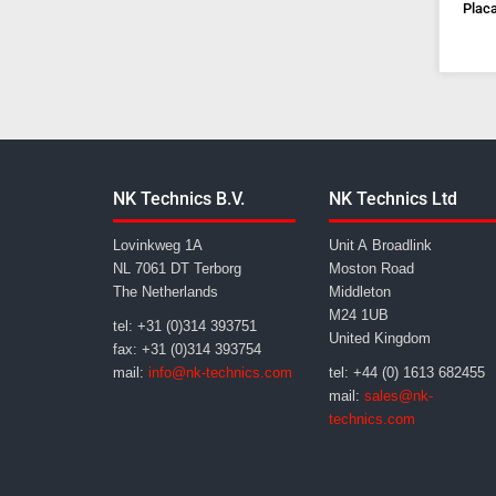
Placa
NK Technics B.V.
NK Technics Ltd
Lovinkweg 1A
Unit A Broadlink
NL 7061 DT Terborg
Moston Road
The Netherlands
Middleton
M24 1UB
tel: +31 (0)314 393751
United Kingdom
fax: +31 (0)314 393754
mail:
info@nk-technics.com
tel: +44 (0) 1613 682455
mail:
sales@nk-
technics.com