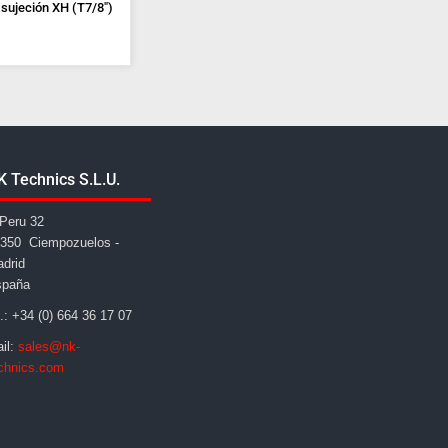
 sujeción XH (T7/8")
K Technics S.L.U.
Peru 32
350 Ciempozuelos -
drid
spaña
l.: +34 (0) 664 36 17 07
il:
sales@nk-
chnics.com