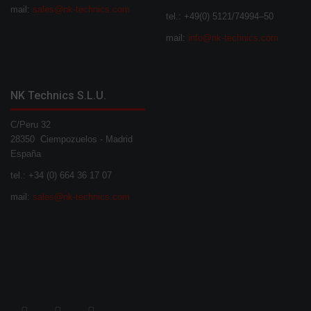
mail:
sales@nk-technics.com
tel.: +49(0) 5121/74994–50
mail:
info@nk-technics.com
NK Technics S.L.U.
C/Peru 32
28350 Ciempozuelos - Madrid
España
tel.: +34 (0) 664 36 17 07
mail:
sales@nk-technics.com