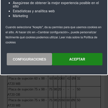
Asegúrese de obtener la mejor experiencia posible en el
sitio
Estadísticas y analítica web
Márketing
Cuando selecciona "Acepto", da su permiso para que usemos cookies en
el sitio. Al hacer clic en «Cambiar configuración», puede personalizar
Descripción
B
L
H
A
M
D
MAX. ancho
fácilmente qué cookies podemos utilizar. Leer más sobre la Política de
de la correa
cookies
Placa de sujeción 50 x 98 -
50
98
20
-
-
-
25
AT20 OB
Placa de sujeción 50 x 98 -
50
98
20
60
35
Ø9
25
CONFIGURACIONES
ACEPTAR
AT20 MB
Placa de sujeción 60 x 98 -
60
98
20
-
-
-
32
AT20 OB
Placa de sujeción 60 x 98 -
60
98
20
60
42
Ø9
32
AT20 MB
Placa de sujeción 75 x 98 -
75
98
20
-
-
-
50
AT20 OB
Placa de sujeción 75 x 98 -
75
98
20
60
60
Ø9
50
AT20 MB