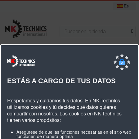
Es
+31 (0) 314 393751
Está aquí:
Inicio
Componentes
placas de sujeción
Placa de sujeción AT20
ESTÁS A CARGO DE TUS DATOS
Placa De Sujeción AT20
Respetamos y cuidamos tus datos. En NK-Technics
utilizamos cookies y tú decides qué datos quieres
compartir con nosotros. Las cookies en NK-Technics
tienen varios propósitos:
Placa de sujeción AT20 de un solo lado
Asegúrese de que las funciones necesarias en el sitio web
funcionen de manera óptima