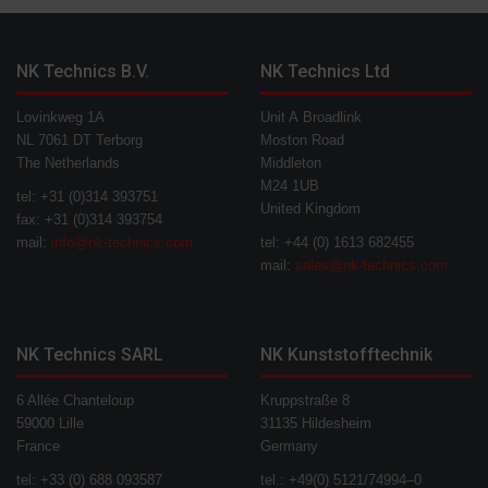
NK Technics B.V.
NK Technics Ltd
Lovinkweg 1A
Unit A Broadlink
NL 7061 DT Terborg
Moston Road
The Netherlands
Middleton
M24 1UB
tel: +31 (0)314 393751
United Kingdom
fax: +31 (0)314 393754
mail:
info@nk-technics.com
tel: +44 (0) 1613 682455
mail:
sales@nk-technics.com
NK Technics SARL
NK Kunststofftechnik
6 Allée Chanteloup
Kruppstraße 8
59000 Lille
31135 Hildesheim
France
Germany
tel: +33 (0) 688 093587
tel.: +49(0) 5121/74994–0