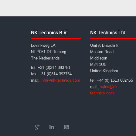
NK Technics B.V.
NK Technics Ltd
Lovinkweg 1A
Unit A Broadlink
NL 7061 DT Terborg
Moston Road
The Netherlands
Middleton
M24 1UB
tel: +31 (0)314 393751
United Kingdom
fax: +31 (0)314 393754
mail:
info@nk-technics.com
tel: +44 (0) 1613 682455
mail:
sales@nk-
technics.com