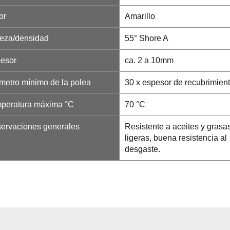
or
Amarillo
eza/densidad
55° Shore A
esor
ca. 2 a 10mm
metro mínimo de la polea
30 x espesor de recubrimien
peratura máxima °C
70 °C
ervaciones generales
Resistente a aceites y grasa
ligeras, buena resistencia al
desgaste.