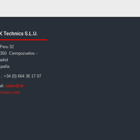
K Technics S.L.U.
Peru 32
350 Ciempozuelos -
drid
spaña
l.: +34 (0) 664 36 17 07
il:
sales@nk-
chnics.com