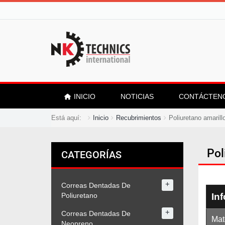
INICIO
NOTICIAS
CONTÁCTEN
Está aquí:
Inicio
Recubrimientos
Poliuretano amarill
Pol
CATEGORÍAS
+
Correas Dentadas De
Poliuretano
In
+
Correas Dentadas De
Mat
Neopreno