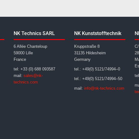
NK Technics SARL
NK Kunststofftechnik
N
6 Allée Chanteloup
Kruppstraße 8
C/
59000 Lille
31135 Hildesheim
28
France
Germany
Ma
E
tel: +33 (0) 688 093587
tel.: +49(0) 5121/74994–0
mail:
sales@nk-
te
tel.: +49(0) 5121/74994–50
technics.com
ma
mail:
info@nk-technics.com
te