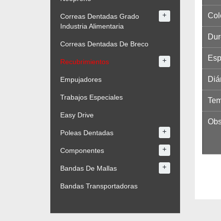
+
Col
Correas Dentadas Grado
Industria Alimentaria
Dur
Correas Dentadas De Breco
Esp
+
Recubrimientos
Diá
Empujadores
Trabajos Especiales
Tem
Easy Drive
Obs
+
Poleas Dentadas
+
Componentes
+
Bandas De Mallas
Bandas Transportadoras