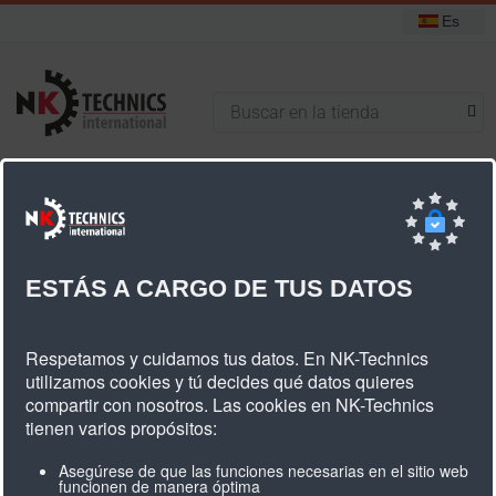
Es
+31 (0) 314 393751
Está aquí:
Inicio
Poleas dentadas
Poleas dentadas estándar
Poleas dentadas T2,5
ESTÁS A CARGO DE TUS DATOS
Poleas Dentadas T2,5
Respetamos y cuidamos tus datos. En NK-Technics
utilizamos cookies y tú decides qué datos quieres
compartir con nosotros. Las cookies en NK-Technics
tienen varios propósitos:
Asegúrese de que las funciones necesarias en el sitio web
funcionen de manera óptima