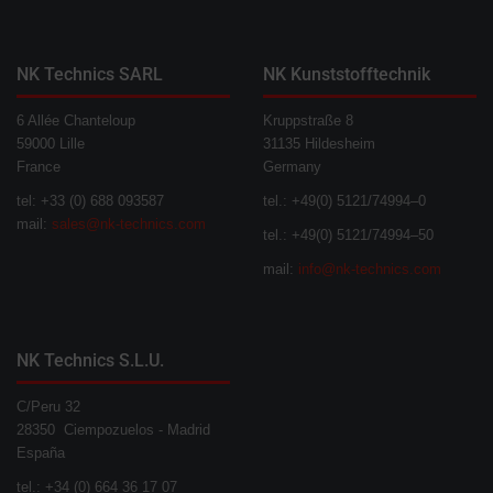
NK Technics SARL
NK Kunststofftechnik
6 Allée Chanteloup
Kruppstraße 8
59000 Lille
31135 Hildesheim
France
Germany
tel: +33 (0) 688 093587
tel.: +49(0) 5121/74994–0
mail:
sales@nk-technics.com
tel.: +49(0) 5121/74994–50
mail:
info@nk-technics.com
NK Technics S.L.U.
C/Peru 32
28350 Ciempozuelos - Madrid
España
tel.: +34 (0) 664 36 17 07