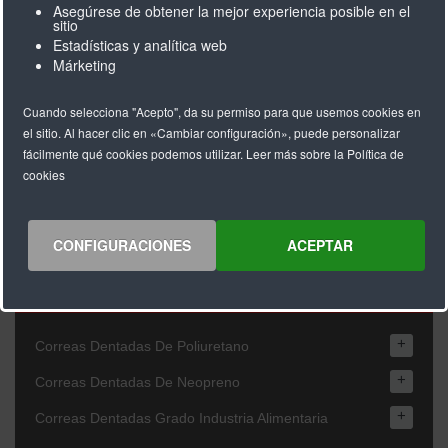
Asegúrese de obtener la mejor experiencia posible en el
sitio
Estadísticas y analítica web
Márketing
Cuando selecciona "Acepto", da su permiso para que usemos cookies en
el sitio. Al hacer clic en «Cambiar configuración», puede personalizar
fácilmente qué cookies podemos utilizar. Leer más sobre la Política de
T2,5 ancho de correa 6mm
T2,5 ancho de correa 10mm
cookies
CONFIGURACIONES
ACEPTAR
CATEGORÍAS
+
Correas Dentadas De Poliuretano
+
Correas Dentadas De Neopreno
+
Correas Dentadas Grado Industria Alimentaria