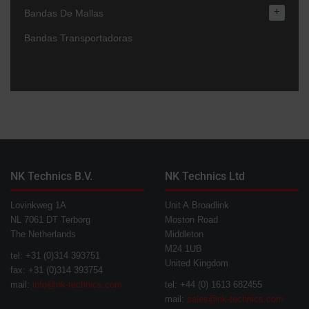
+
Bandas De Mallas
Bandas Transportadoras
NK Technics B.V.
NK Technics Ltd
Lovinkweg 1A
Unit A Broadlink
NL 7061 DT Terborg
Moston Road
The Netherlands
Middleton
M24 1UB
tel: +31 (0)314 393751
United Kingdom
fax: +31 (0)314 393754
mail:
info@nk-technics.com
tel: +44 (0) 1613 682455
mail:
sales@nk-technics.com