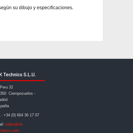
gún su dibujo y especificaciones.
K Technics S.L.U.
Peru 32
350 Ciempozuelos -
drid
spaña
l.: +34 (0) 664 36 17 07
il:
sales@nk-
chnics.com