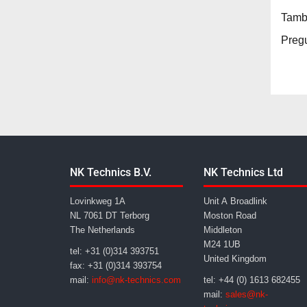
Tambi
Pregu
NK Technics B.V.
NK Technics Ltd
Lovinkweg 1A
Unit A Broadlink
NL 7061 DT Terborg
Moston Road
The Netherlands
Middleton
M24 1UB
tel: +31 (0)314 393751
United Kingdom
fax: +31 (0)314 393754
mail:
info@nk-technics.com
tel: +44 (0) 1613 682455
mail:
sales@nk-