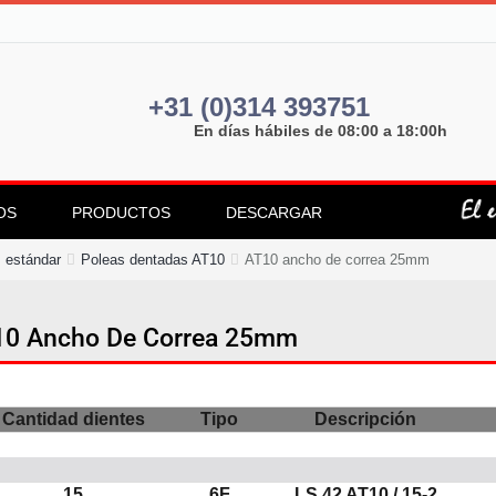
+31 (0)314 393751
En días hábiles de 08:00 a 18:00h
OS
PRODUCTOS
DESCARGAR
 estándar
Poleas dentadas AT10
AT10 ancho de correa 25mm
10 Ancho De Correa 25mm
Cantidad dientes
Tipo
Descripción
15
6F
LS 42 AT10 / 15-2