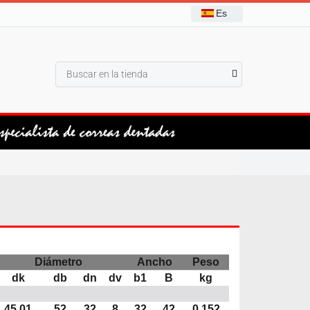
Es
Diámetro
Ancho
Peso
dk
db
dn
dv
b1
B
kg
45,01
52
32
8
32
42
0,152