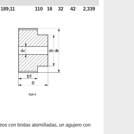
189,11
110
16
32
42
2,339
os con bridas atornilladas, un agujero con