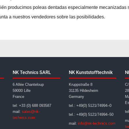
én producimos poleas dentadas especialmente mecanizadas se
nta a nuestros vendedores sobre las posibilidades.
NK Technics SARL
NK Kunststofftechnik
N
6 Allée Chanteloup
Kruppstraße 8
C/
59000 Lille
31135 Hildesheim
28
France
Germany
Ma
E
tel: +33 (0) 688 093587
tel.: +49(0) 5121/74994–0
mail:
sales@nk-
te
tel.: +49(0) 5121/74994–50
technics.com
ma
mail:
info@nk-technics.com
te