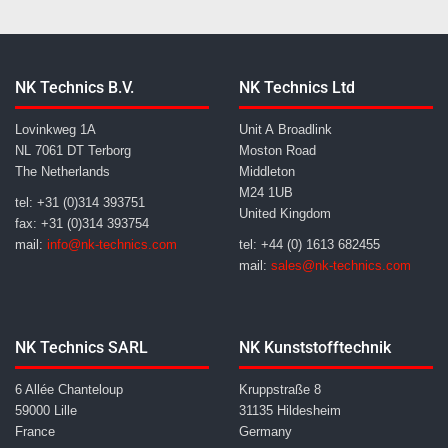
NK Technics B.V.
NK Technics Ltd
Lovinkweg 1A
Unit A Broadlink
NL 7061 DT Terborg
Moston Road
The Netherlands
Middleton
M24 1UB
tel: +31 (0)314 393751
United Kingdom
fax: +31 (0)314 393754
mail:
info@nk-technics.com
tel: +44 (0) 1613 682455
mail:
sales@nk-technics.com
NK Technics SARL
NK Kunststofftechnik
6 Allée Chanteloup
Kruppstraße 8
59000 Lille
31135 Hildesheim
France
Germany