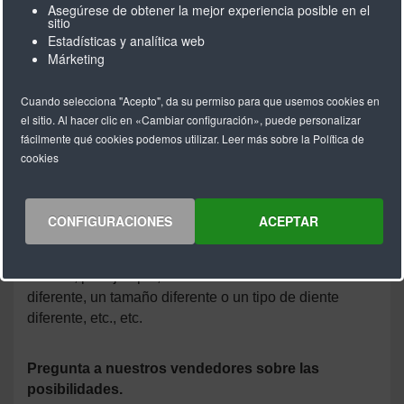
Suministramos los productos necesarios en stock para
Asegúrese de obtener la mejor experiencia posible en el
sitio
respaldar nuestra gama de poleas y correas
Estadísticas y analítica web
dentadas.
Márketing
Debajo de una selección de la gama estándar:
Cuando selecciona "Acepto", da su permiso para que usemos cookies en
Placas de sujeción
el sitio. Al hacer clic en «Cambiar configuración», puede personalizar
Placas tensores
fácilmente qué cookies podemos utilizar. Leer más sobre la Política de
Rodillos tensores
cookies
Arbustos tensores
Conectores mécanicos
Guías de correa dentada
CONFIGURACIONES
ACEPTAR
Además de los componentes estándar, podemos
producir los productos anteriores de acuerdo con sus
deseos, por ejemplo, una elección de material
diferente, un tamaño diferente o un tipo de diente
diferente, etc., etc.
Pregunta a nuestros vendedores sobre las
posibilidades.