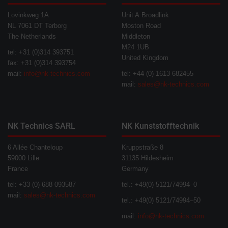
Lovinkweg 1A
Unit A Broadlink
NL 7061 DT Terborg
Moston Road
The Netherlands
Middleton
M24 1UB
tel: +31 (0)314 393751
United Kingdom
fax: +31 (0)314 393754
mail:
info@nk-technics.com
tel: +44 (0) 1613 682455
mail:
sales@nk-technics.com
NK Technics SARL
NK Kunststofftechnik
6 Allée Chanteloup
Kruppstraße 8
59000 Lille
31135 Hildesheim
France
Germany
tel: +33 (0) 688 093587
tel.: +49(0) 5121/74994–0
mail:
sales@nk-technics.com
tel.: +49(0) 5121/74994–50
mail:
info@nk-technics.com