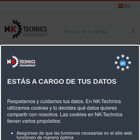
Es
+31 (0) 314 393751
Está aquí:
Inicio
Componentes
ESTÁS A CARGO DE TUS DATOS
Componentes
Respetamos y cuidamos tus datos. En NK-Technics
utilizamos cookies y tú decides qué datos quieres
compartir con nosotros. Las cookies en NK-Technics
NK Technics ofrece más que solo correas dentadas y
tienen varios propósitos:
poleas dentadas.
Asegúrese de que las funciones necesarias en el sitio web
funcionen de manera óptima