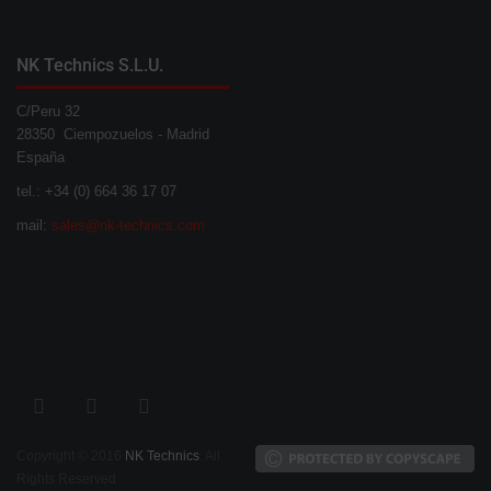
NK Technics S.L.U.
C/Peru 32
28350 Ciempozuelos - Madrid
España
tel.: +34 (0) 664 36 17 07
mail:
sales@nk-technics.com
Copyright © 2016
NK Technics
. All
Rights Reserved