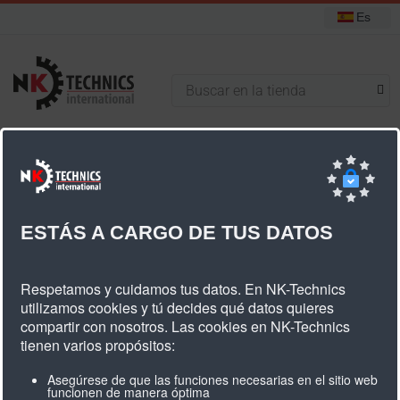
Es
+31 (0) 314 393751
Está aquí:
Inicio
Poleas dentadas
Poleas dentadas estándar
Poleas dentadas HTD 8M
8M ancho de correa 30mm
ESTÁS A CARGO DE TUS DATOS
8M Ancho De Correa 30mm
Respetamos y cuidamos tus datos. En NK-Technics
utilizamos cookies y tú decides qué datos quieres
compartir con nosotros. Las cookies en NK-Technics
tienen varios propósitos:
Cantidad
Tipo
Mat.
Descripción
Diámetro
Anch
dientes
Asegúrese de que las funciones necesarias en el sitio web
dk
db
dn
dv
b1
funcionen de manera óptima