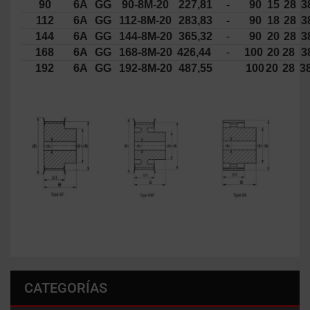
90
6A
GG
90-8M-20
227,81
-
90
15
28
3
112
6A
GG
112-8M-20
283,83
-
90
18
28
3
144
6A
GG
144-8M-20
365,32
-
90
20
28
3
168
6A
GG
168-8M-20
426,44
-
100
20
28
3
192
6A
GG
192-8M-20
487,55
100
20
28
3
CATEGORÍAS