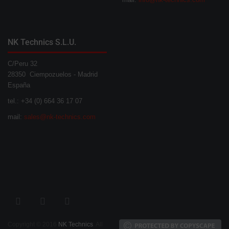
NK Technics S.L.U.
C/Peru 32
28350 Ciempozuelos - Madrid
España
tel.: +34 (0) 664 36 17 07
mail:
sales@nk-technics.com
Copyright © 2016
NK Technics
. All