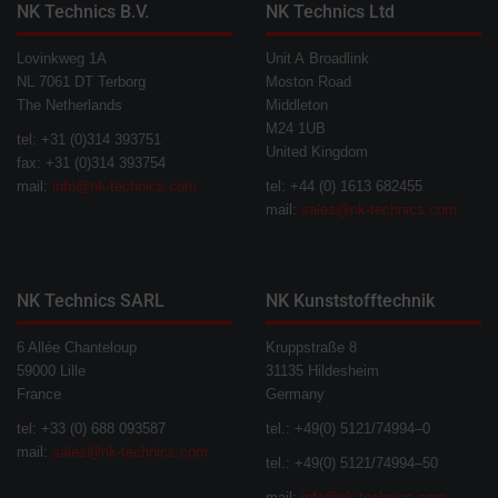
NK Technics B.V.
NK Technics Ltd
Lovinkweg 1A
Unit A Broadlink
NL 7061 DT Terborg
Moston Road
The Netherlands
Middleton
M24 1UB
tel: +31 (0)314 393751
United Kingdom
fax: +31 (0)314 393754
mail:
info@nk-technics.com
tel: +44 (0) 1613 682455
mail:
sales@nk-technics.com
NK Technics SARL
NK Kunststofftechnik
6 Allée Chanteloup
Kruppstraße 8
59000 Lille
31135 Hildesheim
France
Germany
tel: +33 (0) 688 093587
tel.: +49(0) 5121/74994–0
mail:
sales@nk-technics.com
tel.: +49(0) 5121/74994–50
mail:
info@nk-technics.com