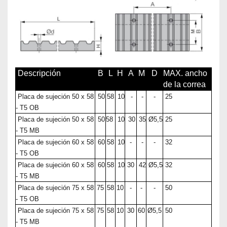
Descripción
B
L
H
A
M
D
MAX. ancho
de la correa
Placa de sujeción 50 x 58
50
58
10
-
-
-
25
- T5 OB
Placa de sujeción 50 x 58
50
58
10
30
35
Ø5,5
25
- T5 MB
Placa de sujeción 60 x 58
60
58
10
-
-
-
32
- T5 OB
Placa de sujeción 60 x 58
60
58
10
30
42
Ø5,5
32
- T5 MB
Placa de sujeción 75 x 58
75
58
10
-
-
-
50
- T5 OB
Placa de sujeción 75 x 58
75
58
10
30
60
Ø5,5
50
- T5 MB