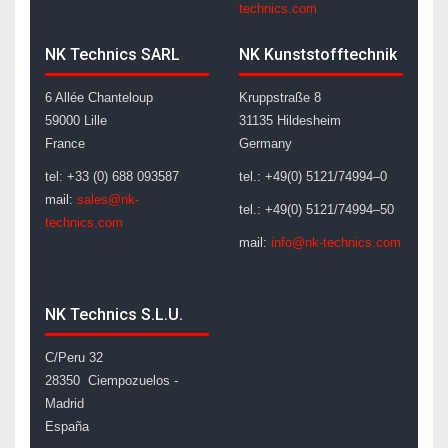
technics.com
NK Technics SARL
NK Kunststofftechnik
6 Allée Chanteloup
Kruppstraße 8
59000 Lille
31135 Hildesheim
France
Germany
tel: +33 (0) 688 093587
tel.: +49(0) 5121/74994–0
mail:
sales@nk-
tel.: +49(0) 5121/74994–50
technics.com
mail:
info@nk-technics.com
NK Technics S.L.U.
C/Peru 32
28350 Ciempozuelos -
Madrid
España