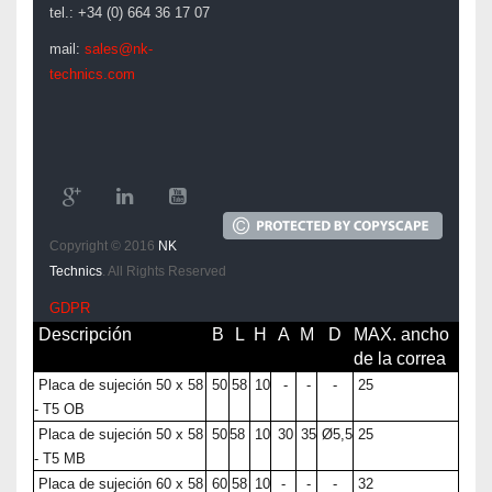
tel.: +34 (0) 664 36 17 07
mail:
sales@nk-
technics.com
Copyright © 2016
NK
Technics
. All Rights Reserved
GDPR
Descripción
B
L
H
A
M
D
MAX. ancho
de la correa
Placa de sujeción 50 x 58
50
58
10
-
-
-
25
- T5 OB
Placa de sujeción 50 x 58
50
58
10
30
35
Ø5,5
25
- T5 MB
Placa de sujeción 60 x 58
60
58
10
-
-
-
32