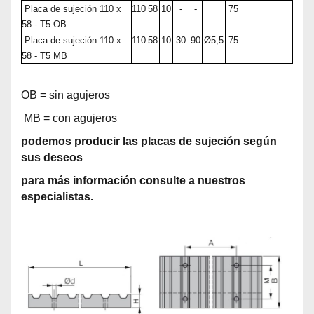
Placa de sujeción 110 x
110
58
10
-
-
75
58 - T5 OB
Placa de sujeción 110 x
110
58
10
30
90
Ø5,5
75
58 - T5 MB
OB = sin agujeros
MB = con agujeros
podemos producir las placas de sujeción según
sus deseos
para más información consulte a nuestros
especialistas.