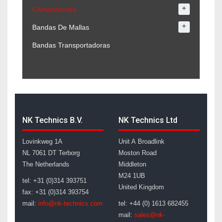
+
Componentes
+
Bandas De Mallas
Bandas Transportadoras
NK Technics B.V.
NK Technics Ltd
Lovinkweg 1A
Unit A Broadlink
NL 7061 DT Terborg
Moston Road
The Netherlands
Middleton
M24 1UB
tel: +31 (0)314 393751
United Kingdom
fax: +31 (0)314 393754
mail:
info@nk-technics.com
tel: +44 (0) 1613 682455
mail:
sales@nk-