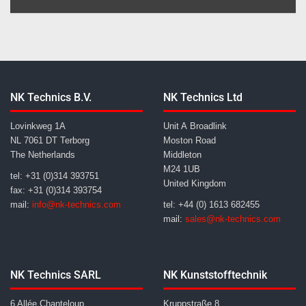
NK Technics B.V.
NK Technics Ltd
Lovinkweg 1A
Unit A Broadlink
NL 7061 DT Terborg
Moston Road
The Netherlands
Middleton
M24 1UB
tel: +31 (0)314 393751
United Kingdom
fax: +31 (0)314 393754
mail:
info@nk-technics.com
tel: +44 (0) 1613 682455
mail:
sales@nk-technics.com
NK Technics SARL
NK Kunststofftechnik
6 Allée Chanteloup
Kruppstraße 8