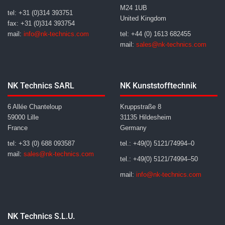
M24 1UB
tel: +31 (0)314 393751
United Kingdom
fax: +31 (0)314 393754
mail:
info@nk-technics.com
tel: +44 (0) 1613 682455
mail:
sales@nk-technics.com
NK Technics SARL
NK Kunststofftechnik
6 Allée Chanteloup
Kruppstraße 8
59000 Lille
31135 Hildesheim
France
Germany
tel: +33 (0) 688 093587
tel.: +49(0) 5121/74994–0
mail:
sales@nk-technics.com
tel.: +49(0) 5121/74994–50
mail:
info@nk-technics.com
NK Technics S.L.U.