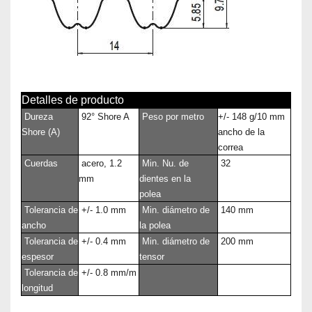
Detalles de producto
Dureza
92° Shore A
Peso por metro
+/- 148 g/10 mm
Shore (A)
ancho de la
correa
Cuerdas
acero, 1.2
Min. Nu. de
32
mm
dientes en la
polea
Tolerancia de
+/- 1.0 mm
Min. diámetro de
140 mm
ancho
la polea
Tolerancia de
+/- 0.4 mm
Min. diámetro de
200 mm
espesor
tensor
Tolerancia de
+/- 0.8 mm/m
longitud