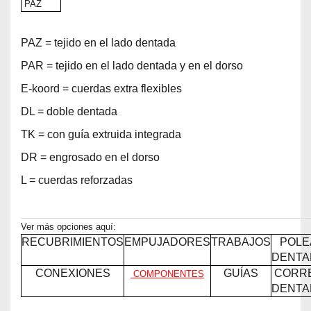
PAZ
PAZ = tejido en el lado dentada
PAR = tejido en el lado dentada y en el dorso
E-koord = cuerdas extra flexibles
DL = doble dentada
TK = con guía extruida integrada
DR = engrosado en el dorso
L = cuerdas reforzadas
Ver más opciones aquí:
RECUBRIMIENTOS
EMPUJADORES
TRABAJOS
POLE
DENTA
CONEXIONES
GUÍAS
CORR
COMPONENTES
DENTA