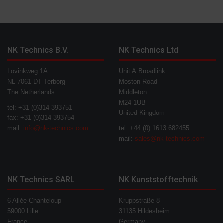
NK Technics B.V.
NK Technics Ltd
Lovinkweg 1A
Unit A Broadlink
NL 7061 DT Terborg
Moston Road
The Netherlands
Middleton
M24 1UB
tel: +31 (0)314 393751
United Kingdom
fax: +31 (0)314 393754
mail:
info@nk-technics.com
tel: +44 (0) 1613 682455
mail:
sales@nk-technics.com
NK Technics SARL
NK Kunststofftechnik
6 Allée Chanteloup
Kruppstraße 8
59000 Lille
31135 Hildesheim
France
Germany