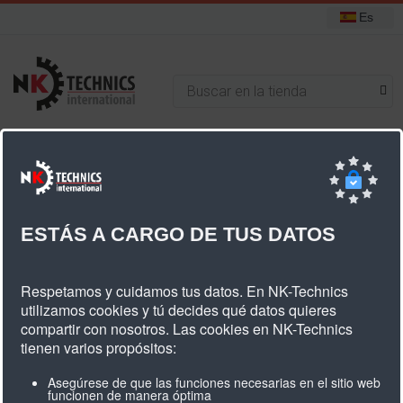
Es
+31 (0) 314 393751
Está aquí:
Inicio
Noticias
ESTÁS A CARGO DE TUS DATOS
Respetamos y cuidamos tus datos. En NK-Technics
CATEGORÍAS
utilizamos cookies y tú decides qué datos quieres
compartir con nosotros. Las cookies en NK-Technics
tienen varios propósitos:
+
Correas Dentadas De Poliuretano
Asegúrese de que las funciones necesarias en el sitio web
+
Correas Dentadas De Neopreno
funcionen de manera óptima