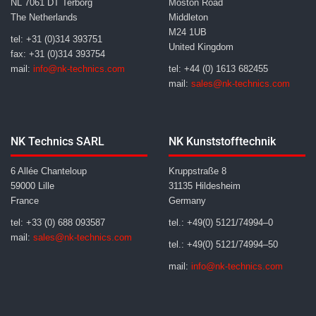
NL 7061 DT Terborg
Moston Road
The Netherlands
Middleton
M24 1UB
tel: +31 (0)314 393751
United Kingdom
fax: +31 (0)314 393754
mail:
info@nk-technics.com
tel: +44 (0) 1613 682455
mail:
sales@nk-technics.com
NK Technics SARL
NK Kunststofftechnik
6 Allée Chanteloup
Kruppstraße 8
59000 Lille
31135 Hildesheim
France
Germany
tel: +33 (0) 688 093587
tel.: +49(0) 5121/74994–0
mail:
sales@nk-technics.com
tel.: +49(0) 5121/74994–50
mail:
info@nk-technics.com