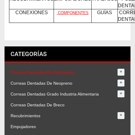
DENTA
CONEXIONES
GUÍAS
CORR
COMPONENTES
DENTA
CATEGORÍAS
+
Correas Dentadas De Poliuretano
+
Correas Dentadas De Neopreno
+
Correas Dentadas Grado Industria Alimentaria
Correas Dentadas De Breco
+
Recubrimientos
Empujadores