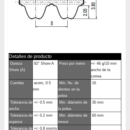
Detalles de producto
Dureza
92° Shore A
Peso por metro
+/- 46 g/10 mm
Shore (A)
ancho de la
correa
Cuerdas
acero, 0.5
Min, Nu. de
16
mm
dientes en la
polea
Tolerancia de
+/- 0.5 mm
Min. diámetro de
30 mm
ancho
la polea
Tolerancia de
+/- 0.2 mm
Min. diámetro de
60 mm
espesor
tensor
Tolerancia de
+/- 0.8 mm/m