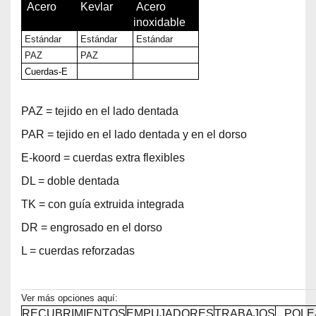
Acero
Kevlar
Acero
inoxidable
Estándar
Estándar
Estándar
PAZ
PAZ
Cuerdas-E
PAZ = tejido en el lado dentada
PAR = tejido en el lado dentada y en el dorso
E-koord = cuerdas extra flexibles
DL = doble dentada
TK = con guía extruida integrada
DR = engrosado en el dorso
L = cuerdas reforzadas
Ver más opciones aquí:
RECUBRIMIENTOS
EMPUJADORES
TRABAJOS
POLE