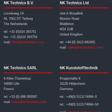
NK Technics B.V.
NK Technics Ltd
Lovinkweg 1A
Unit A Broadlink
NL 7061 DT Terborg
Moston Road
The Netherlands
Middleton
M24 1UB
tel: +31 (0)314 393751
United Kingdom
fax: +31 (0)314 393754
mail:
info@nk-technics.com
tel: +44 (0) 1613 682455
mail:
sales@nk-technics.com
NK Technics SARL
NK Kunststofftechnik
6 Allée Chanteloup
Kruppstraße 8
59000 Lille
31135 Hildesheim
France
Germany
tel: +33 (0) 688 093587
tel.: +49(0) 5121/74994–0
mail:
sales@nk-technics.com
tel.: +49(0) 5121/74994–50