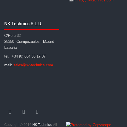
mail:
info@nk-technics.com
NK Technics S.L.U.
C/Peru 32
28350 Ciempozuelos - Madrid
España
tel.: +34 (0) 664 36 17 07
mail:
sales@nk-technics.com
Copyright © 2016
NK Technics
. All