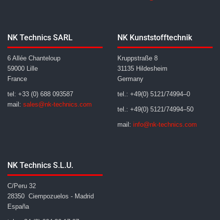
NK Technics SARL
NK Kunststofftechnik
6 Allée Chanteloup
Kruppstraße 8
59000 Lille
31135 Hildesheim
France
Germany
tel: +33 (0) 688 093587
tel.: +49(0) 5121/74994–0
mail:
sales@nk-technics.com
tel.: +49(0) 5121/74994–50
mail:
info@nk-technics.com
NK Technics S.L.U.
C/Peru 32
28350 Ciempozuelos - Madrid
España