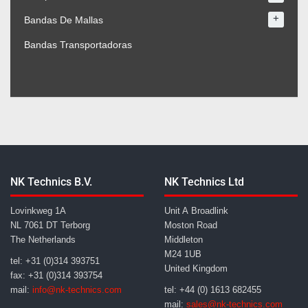
+
Bandas De Mallas
Bandas Transportadoras
NK Technics B.V.
NK Technics Ltd
Lovinkweg 1A
Unit A Broadlink
NL 7061 DT Terborg
Moston Road
The Netherlands
Middleton
M24 1UB
tel: +31 (0)314 393751
United Kingdom
fax: +31 (0)314 393754
mail:
info@nk-technics.com
tel: +44 (0) 1613 682455
mail:
sales@nk-technics.com