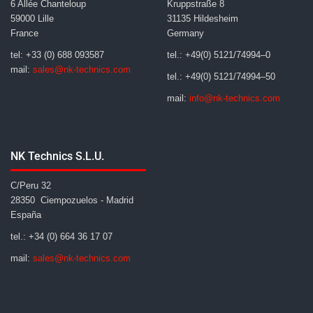
6 Allée Chanteloup
Kruppstraße 8
59000 Lille
31135 Hildesheim
France
Germany
tel: +33 (0) 688 093587
tel.: +49(0) 5121/74994–0
mail:
sales@nk-technics.com
tel.: +49(0) 5121/74994–50
mail:
info@nk-technics.com
NK Technics S.L.U.
C/Peru 32
28350 Ciempozuelos - Madrid
España
tel.: +34 (0) 664 36 17 07
mail:
sales@nk-technics.com