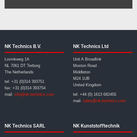
NK Technics B.V.
NK Technics Ltd
Lovinkweg 1A
Unit A Broadlink
NL 7061 DT Terborg
Moston Road
The Netherlands
Middleton
M24 1UB
tel: +31 (0)314 393751
United Kingdom
fax: +31 (0)314 393754
mail:
info@nk-technics.com
tel: +44 (0) 1613 682455
mail:
sales@nk-technics.com
NK Technics SARL
NK Kunststofftechnik