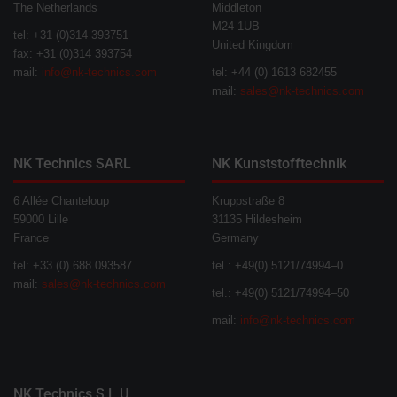
The Netherlands
Middleton
M24 1UB
tel: +31 (0)314 393751
United Kingdom
fax: +31 (0)314 393754
mail:
info@nk-technics.com
tel: +44 (0) 1613 682455
mail:
sales@nk-technics.com
NK Technics SARL
NK Kunststofftechnik
6 Allée Chanteloup
Kruppstraße 8
59000 Lille
31135 Hildesheim
France
Germany
tel: +33 (0) 688 093587
tel.: +49(0) 5121/74994–0
mail:
sales@nk-technics.com
tel.: +49(0) 5121/74994–50
mail:
info@nk-technics.com
NK Technics S.L.U.