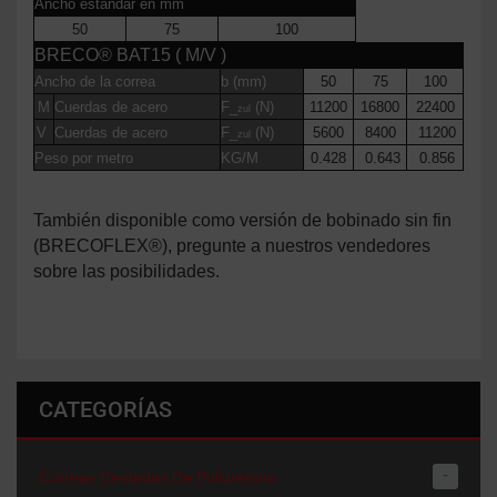
Ancho estándar en mm
50
75
100
BRECO® BAT15 ( M/V )
Ancho de la correa
b (mm)
50
75
100
M
Cuerdas de acero
F_
(N)
11200
16800
22400
zul
V
Cuerdas de acero
F_
(N)
5600
8400
11200
zul
Peso por metro
KG/M
0.428
0.643
0.856
También disponible como versión de bobinado sin fin
(BRECOFLEX®), pregunte a nuestros vendedores
sobre las posibilidades.
CATEGORÍAS
-
Correas Dentadas De Poliuretano