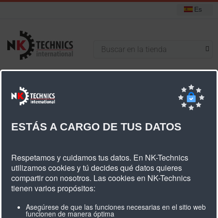
Es
+31 (0) 314 393751
Está aquí:
Inicio
Correas dentadas de Poliuretano
Perfiles especiales
Correas dentadas PU BAT15
ESTÁS A CARGO DE TUS DATOS
Correas Dentadas PU BAT15
Respetamos y cuidamos tus datos. En NK-Technics
utilizamos cookies y tú decides qué datos quieres
compartir con nosotros. Las cookies en NK-Technics
tienen varios propósitos:
Asegúrese de que las funciones necesarias en el sitio web
M = Abierta
funcionen de manera óptima