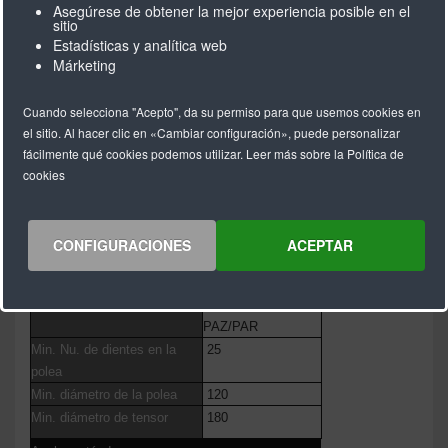
Asegúrese de obtener la mejor experiencia posible en el
V = Empalmada
sitio
Estadísticas y analítica web
Márketing
BRECO® BAT15 ( M/V
)
Cuando selecciona "Acepto", da su permiso para que usemos cookies en
Longitud estándar
Rollo 50 & 100 m
el sitio. Al hacer clic en «Cambiar configuración», puede personalizar
Longitudes > 100 m
a solicitud
fácilmente qué cookies podemos utilizar. Leer más sobre la Política de
Longitud mínima de correa
960
cookies
soldada
Material estándar
PU 92° Shore A
Color
blanco
CONFIGURACIONES
ACEPTAR
Cuerdas
acero - acero
inoxidable
Versiones
PAZ, PAR, y
PAZ/PAR
Min. Nu. de dientes en la
25
polea
Min. diámetro de la polea
120
Min. diámetro de tensor
180