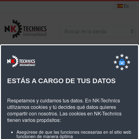
Es
+31 (0) 314 393751
Está aquí:
Inicio
Poleas dentadas
Poleas dentadas estándar
Poleas dentadas HTD 14M
14M ancho de correa 55mm
ESTÁS A CARGO DE TUS DATOS
14M Ancho De Correa 55mm
Respetamos y cuidamos tus datos. En NK-Technics
utilizamos cookies y tú decides qué datos quieres
compartir con nosotros. Las cookies en NK-Technics
tienen varios propósitos:
Cantidad
Tipo
Mat.
Descripción
Diámetro
Anch
dientes
Asegúrese de que las funciones necesarias en el sitio web
dk
db
dn
dv
b1
B
funcionen de manera óptima