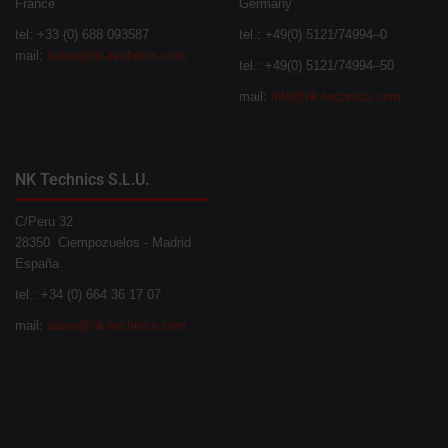
France
Germany
tel: +33 (0) 688 093587
tel.: +49(0) 5121/74994–0
mail:
sales@nk-technics.com
tel.: +49(0) 5121/74994–50
mail:
info@nk-technics.com
NK Technics S.L.U.
C/Peru 32
28350 Ciempozuelos - Madrid
España
tel.: +34 (0) 664 36 17 07
mail:
sales@nk-technics.com