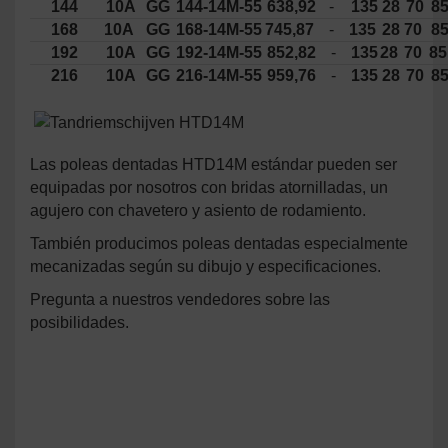
144
10A
GG
144-14M-55
638,92
-
135
28
70
8
168
10A
GG
168-14M-55
745,87
-
135
28
70
8
192
10A
GG
192-14M-55
852,82
-
135
28
70
85
216
10A
GG
216-14M-55
959,76
-
135
28
70
8
Las poleas dentadas HTD14M estándar pueden ser
equipadas por nosotros con bridas atornilladas, un
agujero con chavetero y asiento de rodamiento.
También producimos poleas dentadas especialmente
mecanizadas según su dibujo y especificaciones.
Pregunta a nuestros vendedores sobre las
posibilidades.