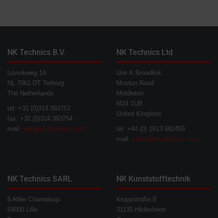
NK Technics B.V.
NK Technics Ltd
Lovinkweg 1A
Unit A Broadlink
NL 7061 DT Terborg
Moston Road
The Netherlands
Middleton
M24 1UB
tel: +31 (0)314 393751
United Kingdom
fax: +31 (0)314 393754
mail:
info@nk-technics.com
tel: +44 (0) 1613 682455
mail:
sales@nk-technics.com
NK Technics SARL
NK Kunststofftechnik
6 Allée Chanteloup
Kruppstraße 8
59000 Lille
31135 Hildesheim