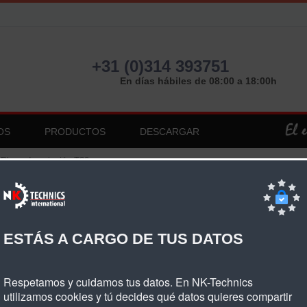
+31 (0)314 393751
En días hábiles de 08:00 a 18:00h
OS
PRODUCTOS
DESCARGAR
Placa de sujeción T20
ca De Sujeción T20
ESTÁS A CARGO DE TUS DATOS
a de sujeción T20 de un solo lado
Respetamos y cuidamos tus datos. En NK-Technics
utilizamos cookies y tú decides qué datos quieres compartir