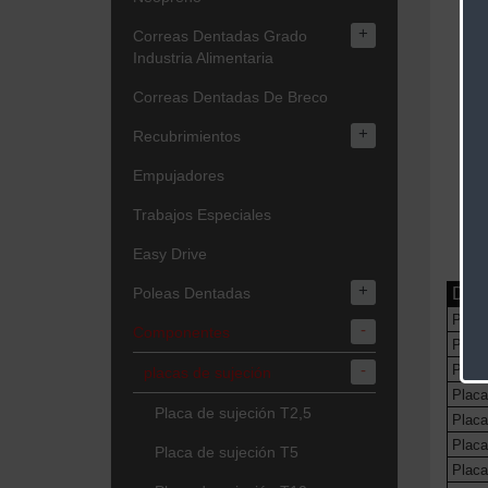
+
Correas Dentadas Grado
Industria Alimentaria
Correas Dentadas De Breco
+
Recubrimientos
Empujadores
Trabajos Especiales
Easy Drive
+
Desc
Poleas Dentadas
Placa 
-
Componentes
Placa 
-
Placa 
placas de sujeción
Placa
Placa de sujeción T2,5
Placa 
Placa 
Placa de sujeción T5
Placa 