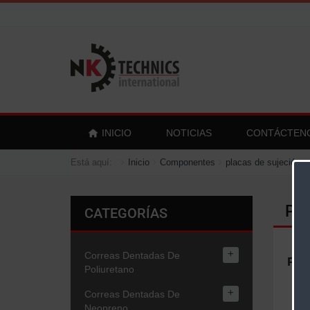
INICIO
NOTICIAS
CONTÁCTEN
Está aquí:
Inicio
Componentes
placas de sujeción
Pla
CATEGORÍAS
+
Correas Dentadas De
Plac
Poliuretano
+
Correas Dentadas De
Neopreno