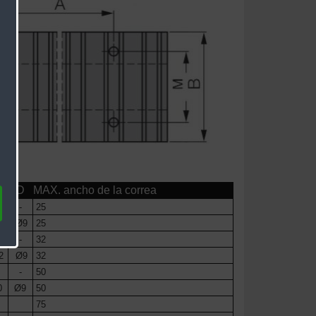
M
D
MAX. ancho de la correa
-
25
5
Ø9
25
-
32
2
Ø9
32
-
50
0
Ø9
50
75