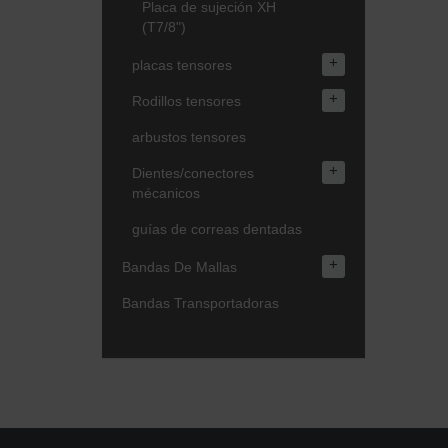
Placa de sujeción XH
(T7/8")
+
placas tensores
+
Rodillos tensores
arbustos tensores
+
Dientes/conectores
mécanicos
guías de correas dentadas
+
Bandas De Mallas
Bandas Transportadoras