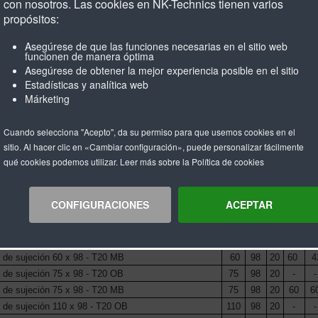
con nosotros. Las cookies en NK-Technics tienen varios
propósitos:
Asegúrese de que las funciones necesarias en el sitio web
funcionen de manera óptima
Asegúrese de obtener la mejor experiencia posible en el sitio
Estadísticas y analítica web
Márketing
Cuando selecciona "Acepto", da su permiso para que usemos cookies en el
sitio. Al hacer clic en «Cambiar configuración», puede personalizar fácilmente
qué cookies podemos utilizar. Leer más sobre la Política de cookies
ripción
B
L
H
A
CONFIGURACIONES
ACEPTAR
de sujeción 50 x 98 - T20 OB
50
98
20
-
-
de sujeción 50 x 98 - T20 MB
50
98
20
60
3
de sujeción 60 x 98 - T20 OB
60
98
20
-
-
 de sujeción 60 x 98 - T20 MB
60
98
20
60
4
de sujeción 75 x 98 - T20 OB
75
98
20
-
-
de sujeción 75 x 98 - T20 MB
75
98
20
60
6
de sujeción 110 x 98 - T20 OB
110
98
20
-
-