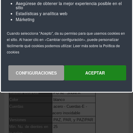
Asegúrese de obtener la mejor experiencia posible en el
sitio
Estadísticas y analítica web
Márketing
M = Abierta
V = Empalmada
Cuando selecciona "Acepto", da su permiso para que usemos cookies en
el sitio. Al hacer clic en «Cambiar configuración», puede personalizar
fácilmente qué cookies podemos utilizar. Leer más sobre la Política de
cookies
BRECO® SFAT10 (
M/V )
Longitud estándar
Rollo 50 & 100 m
CONFIGURACIONES
ACEPTAR
Longitudes > 100 m
a solicitud
Longitud mínima de
880
correa soldada
Material estándar
PU 92° Shore A
Color
blanco
Cuerdas
acero - Cuerdas-E -
acero inoxidable
Versiones
PAZ, PAR, y PAZ/PAR
Min. Nu. de dientes en
25