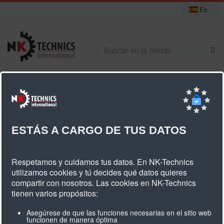
Es
+31 (0) 314 393751
Está aquí:
Inicio
Correas dentadas de Poliuretano
Perfiles especiales
Correas dentadas PU SFAT10
ESTÁS A CARGO DE TUS DATOS
Correas Dentadas PU SFAT10
Respetamos y cuidamos tus datos. En NK-Technics
utilizamos cookies y tú decides qué datos quieres
compartir con nosotros. Las cookies en NK-Technics
tienen varios propósitos:
Asegúrese de que las funciones necesarias en el sitio web
funcionen de manera óptima