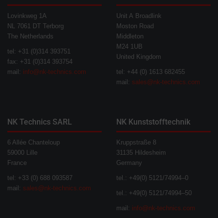
Lovinkweg 1A
Unit A Broadlink
NL 7061 DT Terborg
Moston Road
The Netherlands
Middleton
M24 1UB
tel: +31 (0)314 393751
United Kingdom
fax: +31 (0)314 393754
mail:
info@nk-technics.com
tel: +44 (0) 1613 682455
mail:
sales@nk-technics.com
NK Technics SARL
NK Kunststofftechnik
6 Allée Chanteloup
Kruppstraße 8
59000 Lille
31135 Hildesheim
France
Germany
tel: +33 (0) 688 093587
tel.: +49(0) 5121/74994–0
mail:
sales@nk-technics.com
tel.: +49(0) 5121/74994–50
mail:
info@nk-technics.com