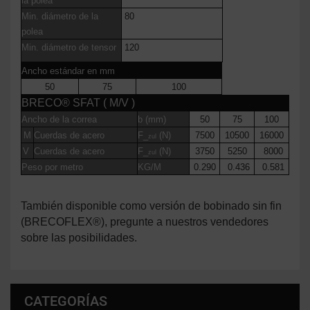
la polea
Min. diámetro de la
80
polea
Min. diámetro de tensor
120
Ancho estándar en mm
50
75
100
BRECO® SFAT ( M/V )
Ancho de la correa
b (mm)
50
75
100
M
Cuerdas de acero
F_
(N)
7500
10500
16000
zul
V
Cuerdas de acero
F_
(N)
3750
5250
8000
zul
Peso por metro
KG/M
0.290
0.436
0.581
También disponible como versión de bobinado sin fin
(BRECOFLEX®), pregunte a nuestros vendedores
sobre las posibilidades.
CATEGORÍAS