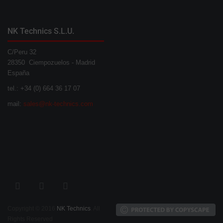
NK Technics S.L.U.
C/Peru 32
28350 Ciempozuelos - Madrid
España
tel.: +34 (0) 664 36 17 07
mail:
sales@nk-technics.com
Copyright © 2016
NK Technics
. All
Rights Reserved