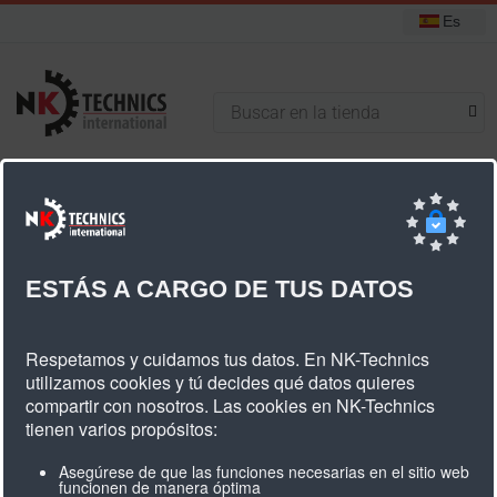
Es
+31 (0) 314 393751
Está aquí:
Inicio
Poleas dentadas
Poleas dentadas estándar
Poleas dentadas L
L (3/8") ancho de correa 19,05mm
ESTÁS A CARGO DE TUS DATOS
L (3/8") Ancho De Correa 19,05mm
Respetamos y cuidamos tus datos. En NK-Technics
utilizamos cookies y tú decides qué datos quieres
compartir con nosotros. Las cookies en NK-Technics
tienen varios propósitos:
Asegúrese de que las funciones necesarias en el sitio web
Cantidad
Tipo
Mat.
Descripción
Diámetro
Ancho
P
funcionen de manera óptima
dientes