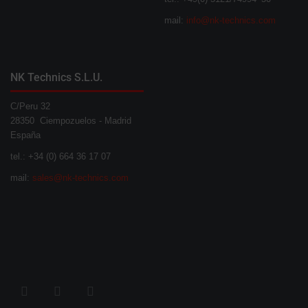
mail:
info@nk-technics.com
NK Technics S.L.U.
C/Peru 32
28350 Ciempozuelos - Madrid
España
tel.: +34 (0) 664 36 17 07
mail:
sales@nk-technics.com