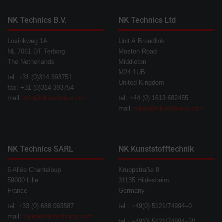
NK Technics B.V.
NK Technics Ltd
Lovinkweg 1A
Unit A Broadlink
NL 7061 DT Terborg
Moston Road
The Netherlands
Middleton
M24 1UB
tel: +31 (0)314 393751
United Kingdom
fax: +31 (0)314 393754
mail:
info@nk-technics.com
tel: +44 (0) 1613 682455
mail:
sales@nk-technics.com
NK Technics SARL
NK Kunststofftechnik
6 Allée Chanteloup
Kruppstraße 8
59000 Lille
31135 Hildesheim
France
Germany
tel: +33 (0) 688 093587
tel.: +49(0) 5121/74994–0
mail:
sales@nk-technics.com
tel.: +49(0) 5121/74994–50