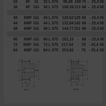
32
6F
St
32 L 075
96,26
100
75
-
25,4
38
36
6F
GG
36 L 075
108,39
113
88
-
25,4
38
40
6WF
GG
40 L 075
120,52
129
68
-
25,4
38
44
6WF
GG
44 L 075
132,64
142
68
-
25,4
38
48
6WF
GG
48 L 075
144,77
151
68
-
25,4
38
60
6WF
GG
60 L 075
181,15
-
68
-
25,4
38
72
6WF
GG
72 L 075
217,54
-
75
-
25,4
38
84
6WF
GG
84 L 075
253,92
-
75
-
25,4
38