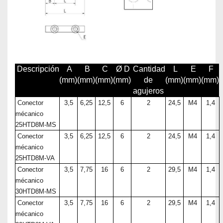
Descripción
A
B
C
Ø D
Cantidad
L
E
F
(mm)
(mm)
(mm)
(mm)
de
(mm)
(mm)
(mm)
agujeros
Conector
3,5
6,25
12,5
6
2
24,5
M4
1,4
mécanico
25HTD8M-MS
Conector
3,5
6,25
12,5
6
2
24,5
M4
1,4
mécanico
25HTD8M-VA
Conector
3,5
7,75
16
6
2
29,5
M4
1,4
mécanico
30HTD8M-MS
Conector
3,5
7,75
16
6
2
29,5
M4
1,4
mécanico