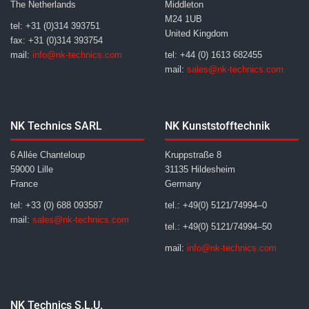
The Netherlands
Middleton
M24 1UB
tel: +31 (0)314 393751
United Kingdom
fax: +31 (0)314 393754
mail:
info@nk-technics.com
tel: +44 (0) 1613 682455
mail:
sales@nk-technics.com
NK Technics SARL
NK Kunststofftechnik
6 Allée Chanteloup
Kruppstraße 8
59000 Lille
31135 Hildesheim
France
Germany
tel: +33 (0) 688 093587
tel.: +49(0) 5121/74994–0
mail:
sales@nk-technics.com
tel.: +49(0) 5121/74994–50
mail:
info@nk-technics.com
NK Technics S.L.U.