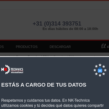
+31 (0)314 393751
En días hábiles de 08:00 a 18:00h
OS
PRODUCTOS
DESCARGAR
imentaria
Correas Transfood FDA
Transfood T10 espinas grandes
nsfood T10 Espinas Grandes
ESTÁS A CARGO DE TUS DATOS
Respetamos y cuidamos tus datos. En NK-Technics
utilizamos cookies y tú decides qué datos quieres compartir