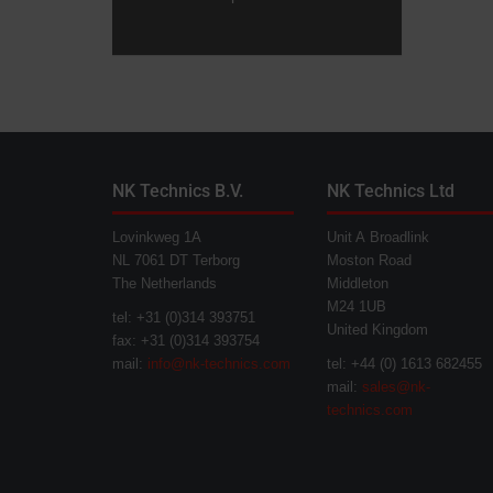
NK Technics B.V.
NK Technics Ltd
Lovinkweg 1A
Unit A Broadlink
NL 7061 DT Terborg
Moston Road
The Netherlands
Middleton
M24 1UB
tel: +31 (0)314 393751
United Kingdom
fax: +31 (0)314 393754
mail:
info@nk-technics.com
tel: +44 (0) 1613 682455
mail:
sales@nk-
technics.com