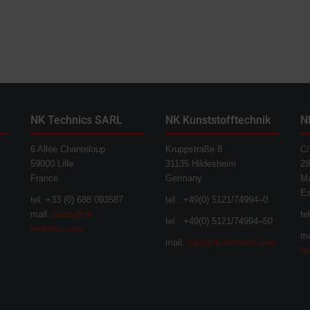
NK Technics SARL
NK Kunststofftechnik
N
6 Allée Chanteloup
Kruppstraße 8
C/
59000 Lille
31135 Hildesheim
28
France
Germany
Ma
E
tel: +33 (0) 688 093587
tel.: +49(0) 5121/74994–0
mail:
sales@nk-
te
tel.: +49(0) 5121/74994–50
technics.com
ma
mail:
info@nk-technics.com
te