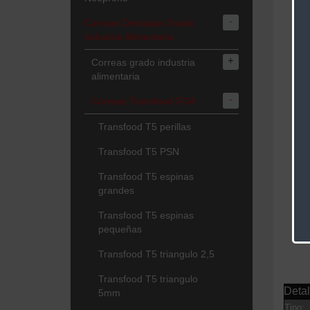
-
Correas Dentadas Grado
Industria Alimentaria
+
Correas grado industria
alimentaria
-
Correas Transfood FDA
Transfood T5 perillas
Transfood T5 PSN
Transfood T5 espinas
grandes
Transfood T5 espinas
pequeñas
Transfood T5 triangulo 2,5
Transfood T5 triangulo
Detal
5mm
Tipo: