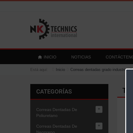
INICIO
NOTICIAS
CONTÁCTEN
Está aquí:
Inicio
Correas dentadas grado industria al
Tra
CATEGORÍAS
+
Correas Dentadas De
Poliuretano
+
Correas Dentadas De
Neopreno