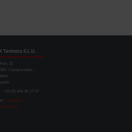
K Technics S.L.U.
Peru 32
350 Ciempozuelos -
drid
spaña
l.: +34 (0) 664 36 17 07
il:
sales@nk-
chnics.com