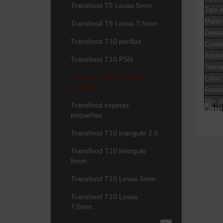
Transfood T5 Levas 5mm
Tipo e
Materi
Transfood T5 Levas 7,5mm
Dureza
Transfood T10 perillas
Cuerd
Ancho 
Transfood T10 PSN
Tolera
Transfood T10 espinas
Color:
grandes
Resi
Min. d
Transfood espinas
pequeñas
Transfood T10 triangulo 2,5
Transfood T10 triangulo
5mm
Transfood T10 Levas 5mm
Transfood T10 Levas
7,5mm