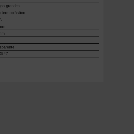
gas grandes
 termoplástico
A
6mm
0mm
sparente
50 °C