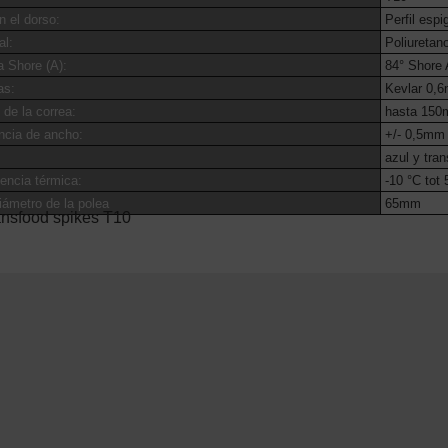
n el dorso:
Perfil espi
al:
Poliuretano
 Shore (A):
84° Shore 
as:
Kevlar 0,
de la correa:
hasta 15
ncia de ancho:
+/- 0,5mm
azul y tran
stencia térmica:
-10 °C tot 
iámetro de la polea
65mm