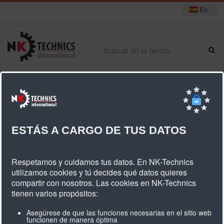
Es
+31 (0) 314 393751
Está aquí:
Inicio
GDPR
ESTÁS A CARGO DE TUS DATOS
GDPR-overensstemmelseserklæring
Respetamos y cuidamos tus datos. En NK-Technics
utilizamos cookies y tú decides qué datos quieres
Introduktion
compartir con nosotros. Las cookies en NK-Technics
Den
EU generel forordning om databeskyttelse ( ”GDPR”)
træder i
tienen varios propósitos:
th
kraft i hele EU den 25.
maj 2018 og bringer med sig de
væsentligste ændringer i databeskyttelseslovgivningen i to
Asegúrese de que las funciones necesarias en el sitio web
funcionen de manera óptima
årtier.
Baseret på privatlivets fred ved design og en risikobaseret