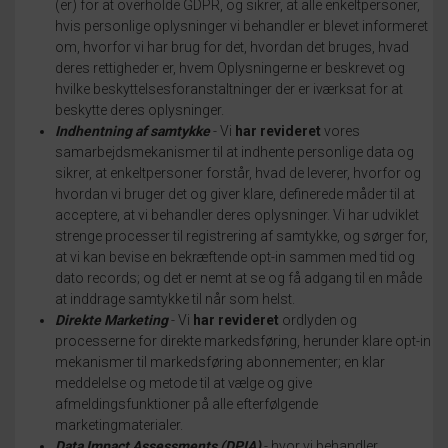
(er) for at overholde GDPR, og sikrer, at alle enkeltpersoner,
hvis personlige oplysninger vi behandler er blevet informeret
om, hvorfor vi har brug for det, hvordan det bruges, hvad
deres rettigheder er, hvem Oplysningerne er beskrevet og
hvilke beskyttelsesforanstaltninger der er iværksat for at
beskytte deres oplysninger.
Indhentning af samtykke
- Vi
har revideret
vores
samarbejdsmekanismer til at indhente personlige data og
sikrer, at enkeltpersoner forstår, hvad de leverer, hvorfor og
hvordan vi bruger det og giver klare, definerede måder til at
acceptere, at vi behandler deres oplysninger.
Vi har udviklet
strenge processer til registrering af samtykke, og sørger for,
at vi kan bevise en bekræftende opt-in sammen med tid og
dato records;
og det er nemt at se og få adgang til en måde
at inddrage samtykke til når som helst.
Direkte Marketing
- Vi
har revideret
ordlyden og
processerne for direkte markedsføring, herunder klare opt-in
mekanismer til markedsføring abonnementer;
en klar
meddelelse og metode til at vælge og give
afmeldingsfunktioner på alle efterfølgende
marketingmaterialer.
Data Impact Assessments (DPIA)
- hvor vi behandler