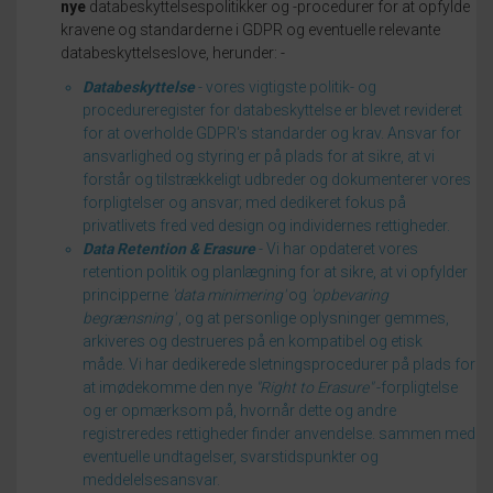
nye
databeskyttelsespolitikker og -procedurer for at opfylde
kravene og standarderne i GDPR og eventuelle relevante
databeskyttelseslove, herunder: -
Databeskyttelse
- vores vigtigste politik- og
procedureregister for databeskyttelse er blevet revideret
for at overholde GDPR's standarder og krav.
Ansvar for
ansvarlighed og styring er på plads for at sikre, at vi
forstår og tilstrækkeligt udbreder og dokumenterer vores
forpligtelser og ansvar;
med dedikeret fokus på
privatlivets fred ved design og individernes rettigheder.
Data Retention & Erasure
- Vi har opdateret vores
retention politik og planlægning for at sikre, at vi opfylder
principperne
'data minimering'
og
'opbevaring
begrænsning'
, og at personlige oplysninger gemmes,
arkiveres og destrueres på en kompatibel og etisk
måde.
Vi har dedikerede sletningsprocedurer på plads for
at imødekomme den nye
"Right to Erasure"
-forpligtelse
og er opmærksom på, hvornår dette og andre
registreredes rettigheder finder anvendelse.
sammen med
eventuelle undtagelser, svarstidspunkter og
meddelelsesansvar.