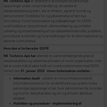
NK Technics Aps
er dedikeret til at beskytte de personlige
oplysninger under vores mandat og i at udvikle et
databeskyttelsessystem, der er effektivt, egnet til formål og
demonstrerer forståelse for og påskønnelse af den nye
forordning.
Vores forberedelse og målsætninger for GDPR-
overholdelse er opsummeret i denne erklæring og omfatter
udvikling og implementering af nye datasikkerhedsroller, politikker,
procedurer, kontroller og foranstaltninger for at sikre maksimal og
løbende overholdelse.
Hvordan vi forbereder GDPR
NK Technics Aps
har
allerede en sammenhængende grad af
databeskyttelse og sikkerhed på tværs af vores organisation, men
det er vores mål at være fuldt ud i overensstemmelse med GDPR
senest den
01. januar 2020
.
Vores forberedelse omfatter: -
Information Audit
- udfører en virksomhedsorienteret
informationsrevision for at identificere og vurdere, hvilke
personlige oplysninger vi har, hvor det kommer fra, hvordan
og hvorfor det behandles og om og til hvem det bliver
afsløret.
Politikker og procedurer
- implementering af