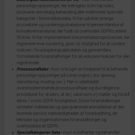
personlige oplysninger, der betragtes som høj risiko,
involverer storskalig behandling eller indeholder specielle
kategorier / kriminalitetsdata;
Vi har udviklet strenge
procedurer og vurderingsskabeloner til gennemførelse af
konsekvensanalyser, der fuldt ud overholder GDPRs artikel
35 krav.
Vi har implementeret dokumentationsprocesser, der
registrerer hver vurdering, giver os mulighed for at vurdere
risikoen i forarbejdningsaktiviteten og gennemføre
formildende foranstaltninger for at reducere risikoen for den
registrerede.
Processoraftaler
- hvor vi bruger en tredjepart til at behandle
personlige oplysninger på vores vegne (
dvs. lønning,
rekruttering, hosting osv.
), Har vi udarbejdet
overensstemmende processoraftaler og due diligence-
procedurer for at sikre, at de (
såvel som vi
) møder og forstå
deres / vores GDPR forpligtelser.
Disse foranstaltninger
omfatter indledende og igangværende anmeldelser af den
leverede service, nødvendigheden af forarbejdning, de
tekniske og organisatoriske foranstaltninger og
overholdelse af GDPR.
Specialkategorier Data
-
hvor vi indhenter og behandler