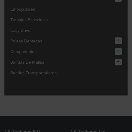
Empujadores
Trabajos Especiales
Easy Drive
+
Poleas Dentadas
+
Componentes
+
Bandas De Mallas
Bandas Transportadoras
NK Technics B.V.
NK Technics Ltd