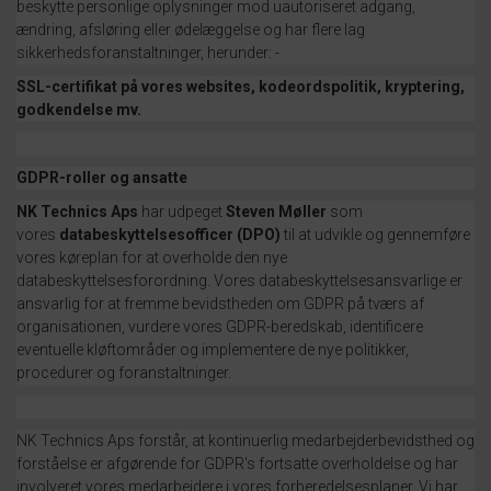
beskytte personlige oplysninger mod uautoriseret adgang,
ændring, afsløring eller ødelæggelse og har flere lag
sikkerhedsforanstaltninger, herunder: -
SSL-certifikat på vores websites, kodeordspolitik, kryptering,
godkendelse mv.
GDPR-roller og ansatte
NK Technics Aps
har udpeget
Steven Møller
som
vores
databeskyttelsesofficer (DPO)
til at udvikle og gennemføre
vores køreplan for at overholde den nye
databeskyttelsesforordning.
Vores databeskyttelsesansvarlige er
ansvarlig for at fremme bevidstheden om GDPR på tværs af
organisationen, vurdere vores GDPR-beredskab, identificere
eventuelle kløftområder og implementere de nye politikker,
procedurer og foranstaltninger.
NK Technics Aps forstår, at kontinuerlig medarbejderbevidsthed og
forståelse er afgørende for GDPR's fortsatte overholdelse og har
involveret vores medarbejdere i vores forberedelsesplaner.
Vi har