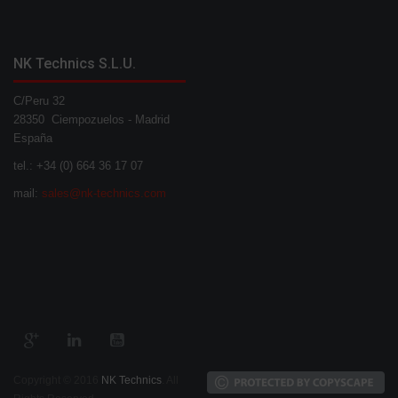
NK Technics S.L.U.
C/Peru 32
28350 Ciempozuelos - Madrid
España
tel.: +34 (0) 664 36 17 07
mail:
sales@nk-technics.com
Copyright © 2016
NK Technics
. All