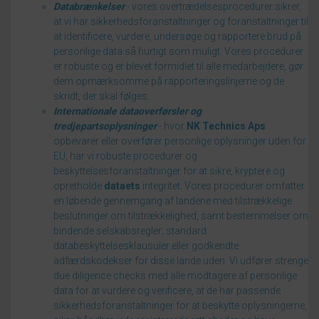
Databrænkelser
- vores overtrædelsesprocedurer sikrer,
at vi har sikkerhedsforanstaltninger og foranstaltninger til
at identificere, vurdere, undersøge og rapportere brud på
personlige data så hurtigt som muligt.
Vores procedurer
er robuste og er blevet formidlet til alle medarbejdere, gør
dem opmærksomme på rapporteringslinjerne og de
skridt, der skal følges.
Internationale dataoverførsler og
tredjepartsoplysninger
- hvor
NK Technics Aps
opbevarer eller overfører personlige oplysninger uden for
EU, har vi robuste procedurer og
beskyttelsesforanstaltninger for at sikre, kryptere og
opretholde
dataets
integritet.
Vores procedurer omfatter
en løbende gennemgang af landene med tilstrækkelige
beslutninger om tilstrækkelighed, samt bestemmelser om
bindende selskabsregler;
standard
databeskyttelsesklausuler eller godkendte
adfærdskodekser for disse lande uden.
Vi udfører strenge
due diligence checks med alle modtagere af personlige
data for at vurdere og verificere, at de har passende
sikkerhedsforanstaltninger for at beskytte oplysningerne,