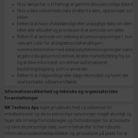
Hvor længe har vi til hensigt at gemme dine personlige data til
Hvis vi ikke indsamlede data direkte fra dem, oplysninger om
kilden
Retten til at have ufuldstændige eller unøjagtige data om dem
rettet eller afsluttet og processen til at anmode om dette
Retten til at anmode om sletning af personoplysninger (
hvis
relevant
) eller for at begrænse behandlingen i
overensstemmelse med databeskyttelseslovgivningen samt
at gøre indsigelse mod enhver direkte markedsføring fra os
og at blive informeret om enhver automatiseret
beslutningstagning, som vi anvender
Retten til at indgive klage eller søge retsmiddel og hvem der
skal kontakte i sådanne tilfælde
Informationssikkerhed og tekniske og organisatoriske
foranstaltninger
NK Technics Aps
tager privatlivets fred og sikkerhed for
enkeltpersoner og deres personlige oplysninger meget alvorligt og
tager alle rimelige forholdsregler og forholdsregler for at beskytte
og sikre de personlige data, som vi behandler.
Vi har robuste
informationssikkerhedspolitikker og -procedurer på plads for at