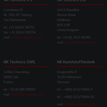
Lovinkweg 1A
Unit A Broadlink
NL 7061 DT Terborg
Moston Road
The Netherlands
Middleton
M24 1UB
tel: +31 (0)314 393751
United Kingdom
fax: +31 (0)314 393754
mail:
info@nk-technics.com
tel: +44 (0) 1613 682455
mail:
sales@nk-technics.com
NK Technics SARL
NK Kunststofftechnik
6 Allée Chanteloup
Kruppstraße 8
59000 Lille
31135 Hildesheim
France
Germany
tel: +33 (0) 688 093587
tel.: +49(0) 5121/74994–0
mail:
sales@nk-technics.com
tel.: +49(0) 5121/74994–50
mail:
info@nk-technics.com