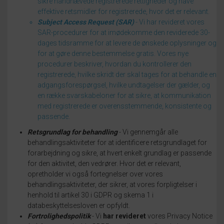
sikre håndhævede registrerede rettigheder og have
effektive retsmidler for registrerede, hvor det er relevant.
Subject Access Request (SAR)
- Vi har revideret vores
SAR-procedurer for at imødekomme den reviderede 30-
dages tidsramme for at levere de ønskede oplysninger og
for at gøre denne bestemmelse gratis.
Vores nye
procedurer beskriver, hvordan du kontrollerer den
registrerede, hvilke skridt der skal tages for at behandle en
adgangsforespørgsel, hvilke undtagelser der gælder, og
en række svarskabeloner for at sikre, at kommunikation
med registrerede er overensstemmende, konsistente og
passende.
Retsgrundlag for behandling
- Vi gennemgår alle
behandlingsaktiviteter for at identificere retsgrundlaget for
forarbejdning og sikre, at hvert enkelt grundlag er passende
for den aktivitet, den vedrører.
Hvor det er relevant,
opretholder vi også fortegnelser over vores
behandlingsaktiviteter, der sikrer, at vores forpligtelser i
henhold til artikel 30 i GDPR og skema 1 i
databeskyttelsesloven er opfyldt.
Fortrolighedspolitik
- Vi
har revideret
vores Privacy Notice