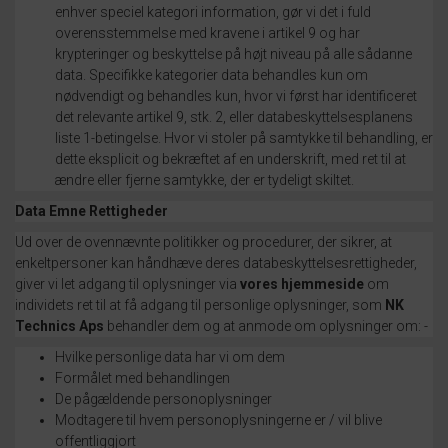
enhver speciel kategori information, gør vi det i fuld
overensstemmelse med kravene i artikel 9 og har
krypteringer og beskyttelse på højt niveau på alle sådanne
data.
Specifikke kategorier data behandles kun om
nødvendigt og behandles kun, hvor vi først har identificeret
det relevante artikel 9, stk. 2, eller databeskyttelsesplanens
liste 1-betingelse.
Hvor vi stoler på samtykke til behandling, er
dette eksplicit og bekræftet af en underskrift, med ret til at
ændre eller fjerne samtykke, der er tydeligt skiltet.
Data Emne Rettigheder
Ud over de ovennævnte politikker og procedurer, der sikrer, at
enkeltpersoner kan håndhæve deres databeskyttelsesrettigheder,
giver vi let adgang til oplysninger via
vores hjemmeside
om
individets ret til at få adgang til personlige oplysninger, som
NK
Technics Aps
behandler dem og at anmode om oplysninger om: -
Hvilke personlige data har vi om dem
Formålet med behandlingen
De pågældende personoplysninger
Modtagere til hvem personoplysningerne er / vil blive
offentliggjort