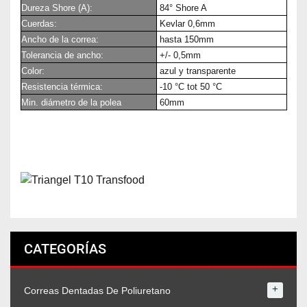
Dureza Shore (A):
84° Shore A
Cuerdas:
Kevlar 0,6mm
Ancho de la correa:
hasta 150mm
Tolerancia de ancho:
+/- 0,5mm
Color:
azul y transparente
Resistencia térmica:
-10 °C tot 50 °C
Min. diámetro de la polea
60mm
CATEGORÍAS
+
Correas Dentadas De Poliuretano