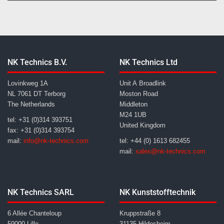
NK Technics B.V.
NK Technics Ltd
Lovinkweg 1A
Unit A Broadlink
NL 7061 DT Terborg
Moston Road
The Netherlands
Middleton
M24 1UB
tel: +31 (0)314 393751
United Kingdom
fax: +31 (0)314 393754
mail:
info@nk-technics.com
tel: +44 (0) 1613 682455
mail:
sales@nk-technics.com
NK Technics SARL
NK Kunststofftechnik
6 Allée Chanteloup
Kruppstraße 8
59000 Lille
31135 Hildesheim