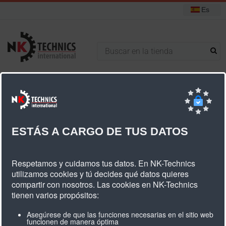
Es
+31 (0) 314 393751
Está aquí:
Inicio
Poleas dentadas
Poleas dentadas estándar
Poleas dentadas H
H (1/2") ancho de correa 38,1mm
ESTÁS A CARGO DE TUS DATOS
H (1/2") Ancho De Correa 38,1mm
Respetamos y cuidamos tus datos. En NK-Technics
utilizamos cookies y tú decides qué datos quieres
compartir con nosotros. Las cookies en NK-Technics
tienen varios propósitos:
Cantidad
Tipo
Mat.
Descripción
Diámetro
Ancho
P
dientes
Asegúrese de que las funciones necesarias en el sitio web
dk
db
dn
dv
b1
B
funcionen de manera óptima