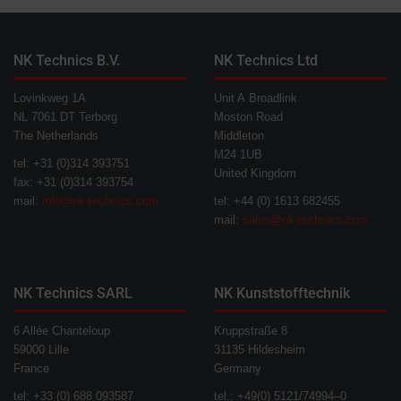
NK Technics B.V.
NK Technics Ltd
Lovinkweg 1A
Unit A Broadlink
NL 7061 DT Terborg
Moston Road
The Netherlands
Middleton
M24 1UB
tel: +31 (0)314 393751
United Kingdom
fax: +31 (0)314 393754
mail:
info@nk-technics.com
tel: +44 (0) 1613 682455
mail:
sales@nk-technics.com
NK Technics SARL
NK Kunststofftechnik
6 Allée Chanteloup
Kruppstraße 8
59000 Lille
31135 Hildesheim
France
Germany
tel: +33 (0) 688 093587
tel.: +49(0) 5121/74994–0