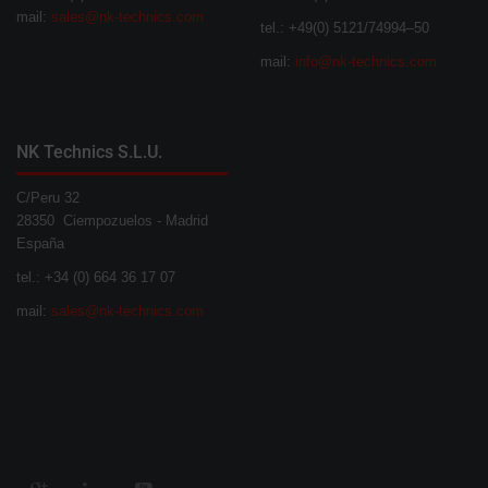
mail:
sales@nk-technics.com
tel.: +49(0) 5121/74994–50
mail:
info@nk-technics.com
NK Technics S.L.U.
C/Peru 32
28350 Ciempozuelos - Madrid
España
tel.: +34 (0) 664 36 17 07
mail:
sales@nk-technics.com