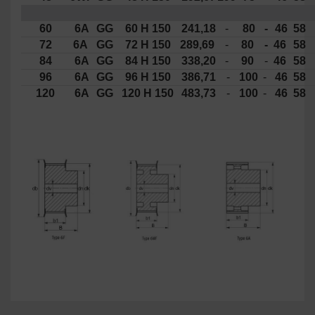
60
6A
GG
60 H 150
241,18
-
80
-
46
58
72
6A
GG
72 H 150
289,69
-
80
-
46
58
84
6A
GG
84 H 150
338,20
-
90
-
46
58
96
6A
GG
96 H 150
386,71
-
100
-
46
58
120
6A
GG
120 H 150
483,73
-
100
-
46
58