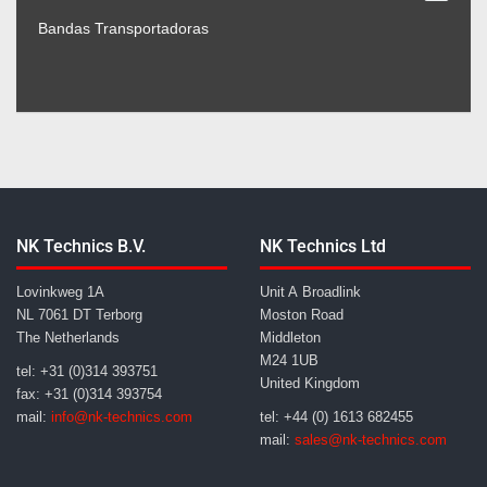
Bandas Transportadoras
NK Technics B.V.
NK Technics Ltd
Lovinkweg 1A
Unit A Broadlink
NL 7061 DT Terborg
Moston Road
The Netherlands
Middleton
M24 1UB
tel: +31 (0)314 393751
United Kingdom
fax: +31 (0)314 393754
mail:
info@nk-technics.com
tel: +44 (0) 1613 682455
mail:
sales@nk-technics.com