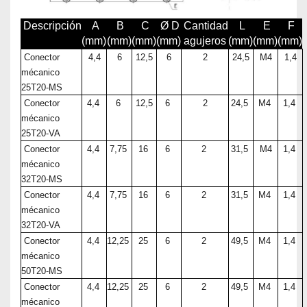
Descripción
A
B
C
Ø D
Cantidad
L
E
F
(mm)
(mm)
(mm)
(mm)
agujeros
(mm)
(mm)
(mm)
Conector
4,4
6
12,5
6
2
24,5
M4
1,4
mécanico
25T20-MS
Conector
4,4
6
12,5
6
2
24,5
M4
1,4
mécanico
25T20-VA
Conector
4,4
7,75
16
6
2
31,5
M4
1,4
mécanico
32T20-MS
Conector
4,4
7,75
16
6
2
31,5
M4
1,4
mécanico
32T20-VA
Conector
4,4
12,25
25
6
2
49,5
M4
1,4
mécanico
50T20-MS
Conector
4,4
12,25
25
6
2
49,5
M4
1,4
mécanico