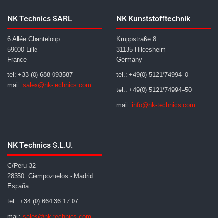
NK Technics SARL
NK Kunststofftechnik
6 Allée Chanteloup
Kruppstraße 8
59000 Lille
31135 Hildesheim
France
Germany
tel: +33 (0) 688 093587
tel.: +49(0) 5121/74994–0
mail:
sales@nk-technics.com
tel.: +49(0) 5121/74994–50
mail:
info@nk-technics.com
NK Technics S.L.U.
C/Peru 32
28350 Ciempozuelos - Madrid
España
tel.: +34 (0) 664 36 17 07
mail:
sales@nk-technics.com