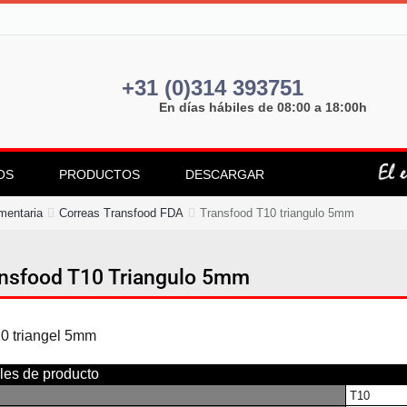
+31 (0)314 393751
En días hábiles de 08:00 a 18:00h
OS
PRODUCTOS
DESCARGAR
imentaria
Correas Transfood FDA
Transfood T10 triangulo 5mm
nsfood T10 Triangulo 5mm
les de producto
T10