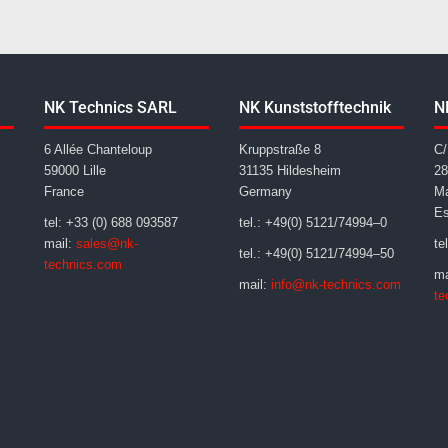
NK Technics SARL
NK Kunststofftechnik
N
6 Allée Chanteloup
Kruppstraße 8
C/
59000 Lille
31135 Hildesheim
28
France
Germany
Ma
E
tel: +33 (0) 688 093587
tel.: +49(0) 5121/74994–0
mail:
sales@nk-
te
tel.: +49(0) 5121/74994–50
technics.com
ma
mail:
info@nk-technics.com
te