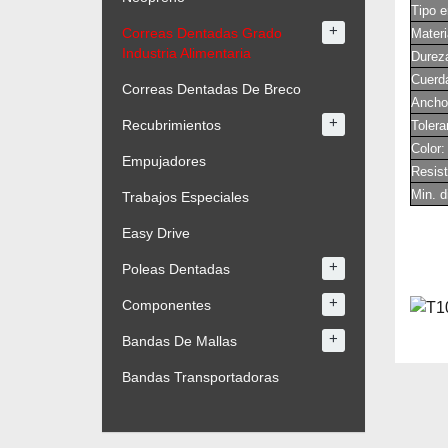
Tipo e
+
Correas Dentadas Grado
Materi
Industria Alimentaria
Dureza
Cuerd
Correas Dentadas De Breco
Ancho 
+
Recubrimientos
Tolera
Color:
Empujadores
Resi
Min. d
Trabajos Especiales
Easy Drive
+
Poleas Dentadas
+
Componentes
+
Bandas De Mallas
Bandas Transportadoras