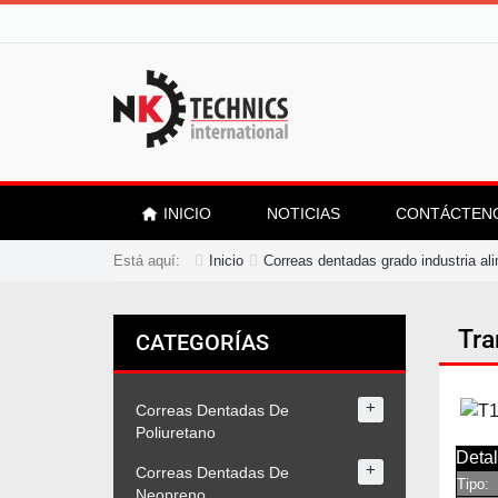
INICIO
NOTICIAS
CONTÁCTEN
Está aquí:
Inicio
Correas dentadas grado industria al
Tra
CATEGORÍAS
+
Correas Dentadas De
Poliuretano
Detal
+
Correas Dentadas De
Tipo:
Neopreno