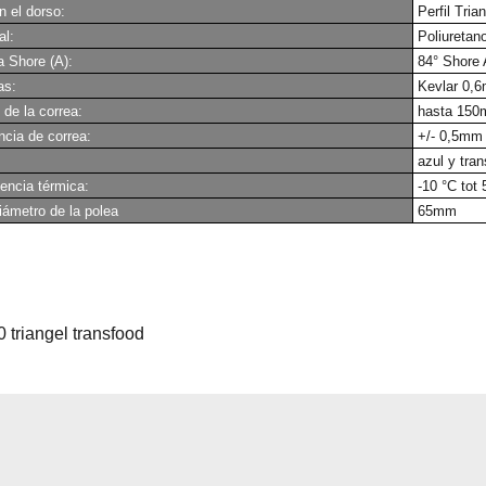
n el dorso:
Perfil Tri
al:
Poliuretano
 Shore (A):
84° Shore 
as:
Kevlar 0,
de la correa:
hasta 15
ncia de correa:
+/- 0,5mm
azul y tran
stencia térmica:
-10 °C tot 
iámetro de la polea
65mm