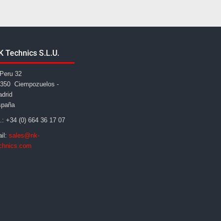
K Technics S.L.U.
Peru 32
350 Ciempozuelos -
drid
spaña
l.: +34 (0) 664 36 17 07
il:
sales@nk-
chnics.com