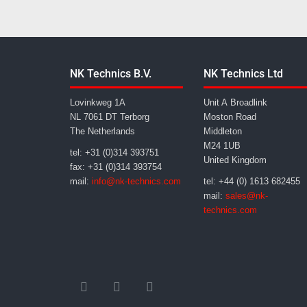
NK Technics B.V.
NK Technics Ltd
Lovinkweg 1A
Unit A Broadlink
NL 7061 DT Terborg
Moston Road
The Netherlands
Middleton
M24 1UB
tel: +31 (0)314 393751
United Kingdom
fax: +31 (0)314 393754
mail:
info@nk-technics.com
tel: +44 (0) 1613 682455
mail:
sales@nk-
technics.com