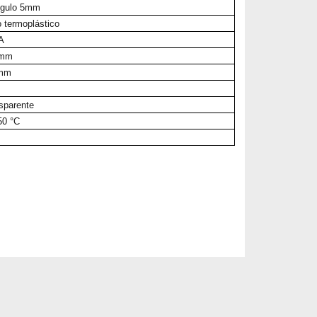
angulo 5mm
 termoplástico
A
6mm
0mm
sparente
50 °C