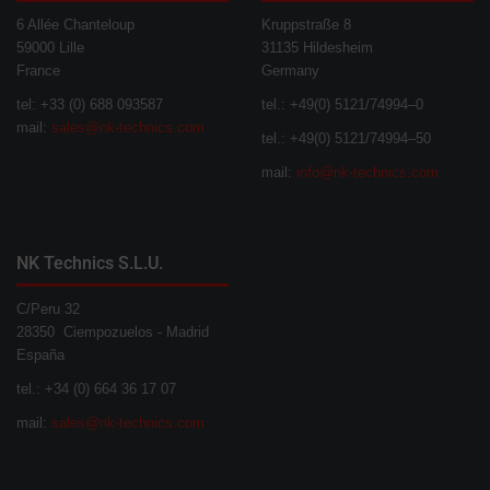
6 Allée Chanteloup
Kruppstraße 8
59000 Lille
31135 Hildesheim
France
Germany
tel: +33 (0) 688 093587
tel.: +49(0) 5121/74994–0
mail:
sales@nk-technics.com
tel.: +49(0) 5121/74994–50
mail:
info@nk-technics.com
NK Technics S.L.U.
C/Peru 32
28350 Ciempozuelos - Madrid
España
tel.: +34 (0) 664 36 17 07
mail:
sales@nk-technics.com