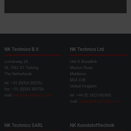
NK Technics B.V.
NK Technics Ltd
Lovinkweg 1A
Unit A Broadlink
NL 7061 DT Terborg
Moston Road
The Netherlands
Middleton
M24 1UB
tel: +31 (0)314 393751
United Kingdom
fax: +31 (0)314 393754
mail:
info@nk-technics.com
tel: +44 (0) 1613 682455
mail:
sales@nk-technics.com
NK Technics SARL
NK Kunststofftechnik