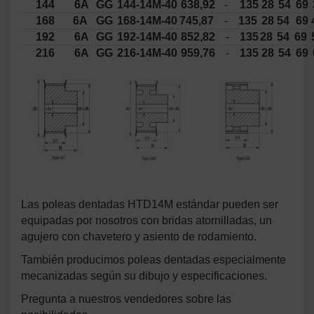
144
6A
GG
144-14M-40
638,92
-
135
28
54
69
168
6A
GG
168-14M-40
745,87
-
135
28
54
69
192
6A
GG
192-14M-40
852,82
-
135
28
54
69
216
6A
GG
216-14M-40
959,76
-
135
28
54
69
Las poleas dentadas HTD14M estándar pueden ser
equipadas por nosotros con bridas atornilladas, un
agujero con chavetero y asiento de rodamiento.
También producimos poleas dentadas especialmente
mecanizadas según su dibujo y especificaciones.
Pregunta a nuestros vendedores sobre las