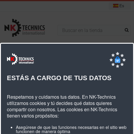
Es
+31 (0) 314 393751
Está aquí:
Inicio
Poleas dentadas
Poleas dentadas estándar
Poleas dentadas HTD 14M
14M ancho de correa 40mm
ESTÁS A CARGO DE TUS DATOS
14M Ancho De Correa 40mm
Respetamos y cuidamos tus datos. En NK-Technics
utilizamos cookies y tú decides qué datos quieres
compartir con nosotros. Las cookies en NK-Technics
tienen varios propósitos:
Cantidad
Tipo
Mat.
Descripción
Diámetro
Ancho
dientes
Asegúrese de que las funciones necesarias en el sitio web
dk
db
dn
dv
b1
B
funcionen de manera óptima