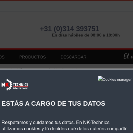
+31 (0)314 393751
En días hábiles de 08:00 a 18:00h
OS
PRODUCTOS
DESCARGAR
imentaria
Correas grado industria alimentaria
ESTÁS A CARGO DE TUS DATOS
Respetamos y cuidamos tus datos. En NK-Technics
utilizamos cookies y tú decides qué datos quieres compartir