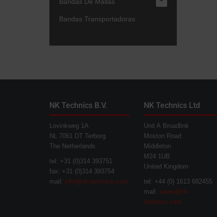
+
Bandas De Mallas
Bandas Transportadoras
NK Technics B.V.
NK Technics Ltd
Lovinkweg 1A
Unit A Broadlink
NL 7061 DT Terborg
Moston Road
The Netherlands
Middleton
M24 1UB
tel: +31 (0)314 393751
United Kingdom
fax: +31 (0)314 393754
mail:
info@nk-technics.com
tel: +44 (0) 1613 682455
mail:
sales@nk-
technics.com