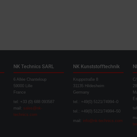
NK Technics SARL
NK Kunststofftechnik
N
6 Allée Chanteloup
Kruppstraße 8
C/
59000 Lille
31135 Hildesheim
28
France
Germany
Ma
E
tel: +33 (0) 688 093587
tel.: +49(0) 5121/74994–0
mail:
sales@nk-
te
tel.: +49(0) 5121/74994–50
technics.com
ma
mail:
info@nk-technics.com
te