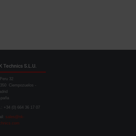
K Technics S.L.U.
Peru 32
350 Ciempozuelos -
drid
spaña
l.: +34 (0) 664 36 17 07
il:
sales@nk-
chnics.com