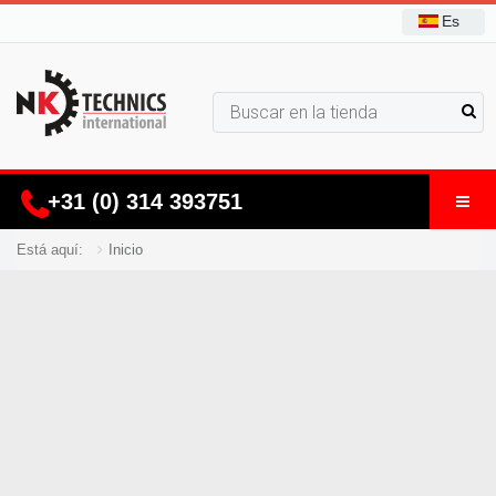
Es
+31 (0) 314 393751
Está aquí:
Inicio