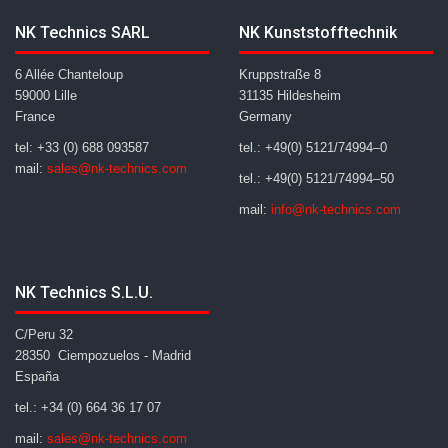
NK Technics SARL
NK Kunststofftechnik
6 Allée Chanteloup
Kruppstraße 8
59000 Lille
31135 Hildesheim
France
Germany
tel: +33 (0) 688 093587
tel.: +49(0) 5121/74994–0
mail:
sales@nk-technics.com
tel.: +49(0) 5121/74994–50
mail:
info@nk-technics.com
NK Technics S.L.U.
C/Peru 32
28350 Ciempozuelos - Madrid
España
tel.: +34 (0) 664 36 17 07
mail:
sales@nk-technics.com