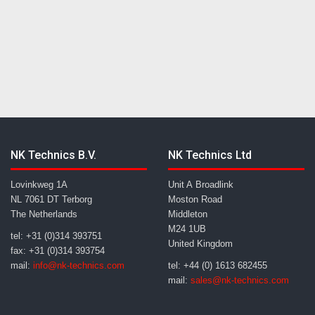
NK Technics B.V.
NK Technics Ltd
Lovinkweg 1A
Unit A Broadlink
NL 7061 DT Terborg
Moston Road
The Netherlands
Middleton
M24 1UB
tel: +31 (0)314 393751
United Kingdom
fax: +31 (0)314 393754
mail:
info@nk-technics.com
tel: +44 (0) 1613 682455
mail:
sales@nk-technics.com